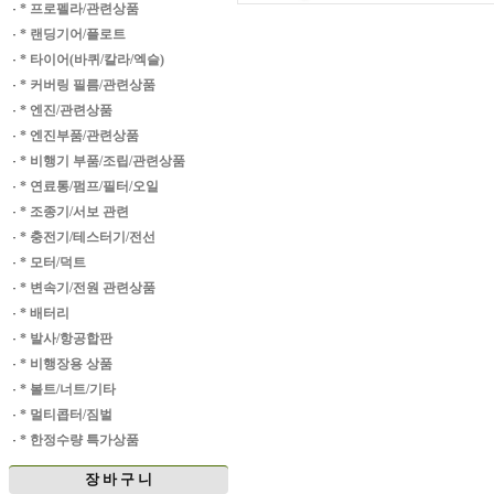
·
* 프로펠라/관련상품
·
* 랜딩기어/플로트
·
* 타이어(바퀴/칼라/엑슬)
·
* 커버링 필름/관련상품
·
* 엔진/관련상품
·
* 엔진부품/관련상품
·
* 비행기 부품/조립/관련상품
·
* 연료통/펌프/필터/오일
·
* 조종기/서보 관련
·
* 충전기/테스터기/전선
·
* 모터/덕트
·
* 변속기/전원 관련상품
·
* 배터리
·
* 발사/항공합판
·
* 비행장용 상품
·
* 볼트/너트/기타
·
* 멀티콥터/짐벌
·
* 한정수량 특가상품
장 바 구 니