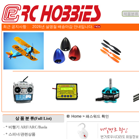
최근 공지사항 :
2026년 설명절 배송마감 안내입니다.
Home
> 패스워드 확인
상 품 분 류(Full List)
·
* 비행기 ARF/ARC/Basla
·
* 스피너/관련상품