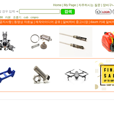
Home
|
My Page
|
자주하시는 질문
|
장바구
 경우 입력 ➔
1188 카본 조종기 cub cmpro
공지사항
|
동영상 자료실
|
제작아이디어 공유
|
알씨하비 중고시장
|
daum 카페 알씨