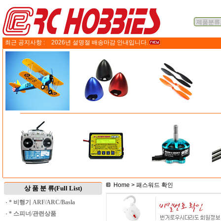
최근 공지사항 :
2026년 설명절 배송마감 안내입니다.
Home
> 패스워드 확인
상 품 분 류(Full List)
·
* 비행기 ARF/ARC/Basla
·
* 스피너/관련상품