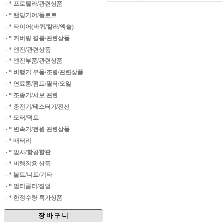
·
* 프로펠라/관련상품
·
* 랜딩기어/플로트
·
* 타이어(바퀴/칼라/엑슬)
·
* 커버링 필름/관련상품
·
* 엔진/관련상품
·
* 엔진부품/관련상품
·
* 비행기 부품/조립/관련상품
·
* 연료통/펌프/필터/오일
·
* 조종기/서보 관련
·
* 충전기/테스터기/전선
·
* 모터/덕트
·
* 변속기/전원 관련상품
·
* 배터리
·
* 발사/항공합판
·
* 비행장용 상품
·
* 볼트/너트/기타
·
* 멀티콥터/짐벌
·
* 한정수량 특가상품
장 바 구 니