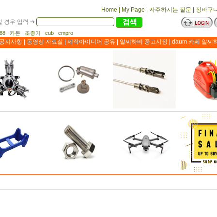
Home
|
My Page
|
자주하시는 질문
|
장바구
 경우 입력 ➔
1188 카본 조종기 cub cmpro
공지사항
|
동영상 자료실
|
제작아이디어 공유
|
알씨하비 중고시장
|
daum 카페 알씨