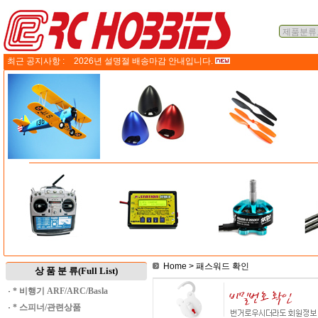
최근 공지사항 :
2026년 설명절 배송마감 안내입니다.
Home
> 패스워드 확인
상 품 분 류(Full List)
·
* 비행기 ARF/ARC/Basla
·
* 스피너/관련상품