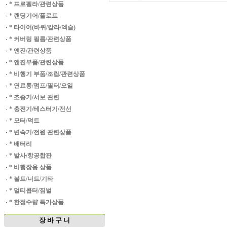
·
* 프로펠라/관련상품
·
* 랜딩기어/플로트
·
* 타이어(바퀴/칼라/엑슬)
·
* 커버링 필름/관련상품
·
* 엔진/관련상품
·
* 엔진부품/관련상품
·
* 비행기 부품/조립/관련상품
·
* 연료통/펌프/필터/오일
·
* 조종기/서보 관련
·
* 충전기/테스터기/전선
·
* 모터/덕트
·
* 변속기/전원 관련상품
·
* 배터리
·
* 발사/항공합판
·
* 비행장용 상품
·
* 볼트/너트/기타
·
* 멀티콥터/짐벌
·
* 한정수량 특가상품
장 바 구 니