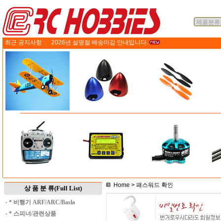
최근 공지사항 :
2026년 설명절 배송마감 안내입니다.
Home
> 패스워드 확인
상 품 분 류(Full List)
·
* 비행기 ARF/ARC/Basla
·
* 스피너/관련상품