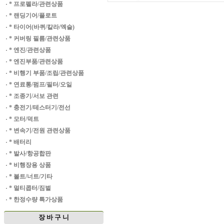
·
* 프로펠라/관련상품
·
* 랜딩기어/플로트
·
* 타이어(바퀴/칼라/엑슬)
·
* 커버링 필름/관련상품
·
* 엔진/관련상품
·
* 엔진부품/관련상품
·
* 비행기 부품/조립/관련상품
·
* 연료통/펌프/필터/오일
·
* 조종기/서보 관련
·
* 충전기/테스터기/전선
·
* 모터/덕트
·
* 변속기/전원 관련상품
·
* 배터리
·
* 발사/항공합판
·
* 비행장용 상품
·
* 볼트/너트/기타
·
* 멀티콥터/짐벌
·
* 한정수량 특가상품
장 바 구 니