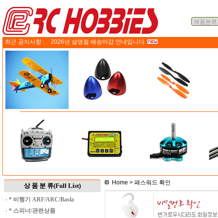
최근 공지사항 :
2026년 설명절 배송마감 안내입니다.
Home
> 패스워드 확인
상 품 분 류(Full List)
·
* 비행기 ARF/ARC/Basla
·
* 스피너/관련상품