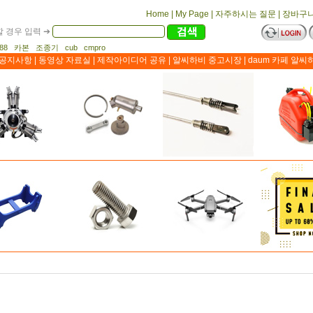
Home
|
My Page
|
자주하시는 질문
|
장바구
 경우 입력 ➔
1188 카본 조종기 cub cmpro
공지사항
|
동영상 자료실
|
제작아이디어 공유
|
알씨하비 중고시장
|
daum 카페 알씨