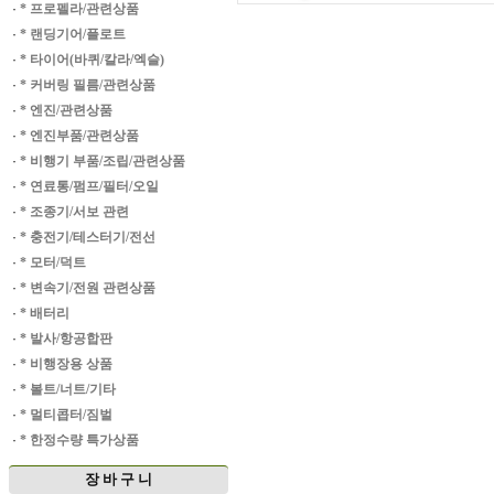
·
* 프로펠라/관련상품
·
* 랜딩기어/플로트
·
* 타이어(바퀴/칼라/엑슬)
·
* 커버링 필름/관련상품
·
* 엔진/관련상품
·
* 엔진부품/관련상품
·
* 비행기 부품/조립/관련상품
·
* 연료통/펌프/필터/오일
·
* 조종기/서보 관련
·
* 충전기/테스터기/전선
·
* 모터/덕트
·
* 변속기/전원 관련상품
·
* 배터리
·
* 발사/항공합판
·
* 비행장용 상품
·
* 볼트/너트/기타
·
* 멀티콥터/짐벌
·
* 한정수량 특가상품
장 바 구 니