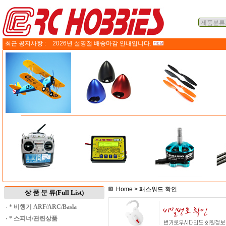
최근 공지사항 :
2026년 설명절 배송마감 안내입니다.
Home
> 패스워드 확인
상 품 분 류(Full List)
·
* 비행기 ARF/ARC/Basla
·
* 스피너/관련상품