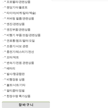
·
* 프로펠라/관련상품
·
* 랜딩기어/플로트
·
* 타이어(바퀴/칼라/엑슬)
·
* 커버링 필름/관련상품
·
* 엔진/관련상품
·
* 엔진부품/관련상품
·
* 비행기 부품/조립/관련상품
·
* 연료통/펌프/필터/오일
·
* 조종기/서보 관련
·
* 충전기/테스터기/전선
·
* 모터/덕트
·
* 변속기/전원 관련상품
·
* 배터리
·
* 발사/항공합판
·
* 비행장용 상품
·
* 볼트/너트/기타
·
* 멀티콥터/짐벌
·
* 한정수량 특가상품
장 바 구 니