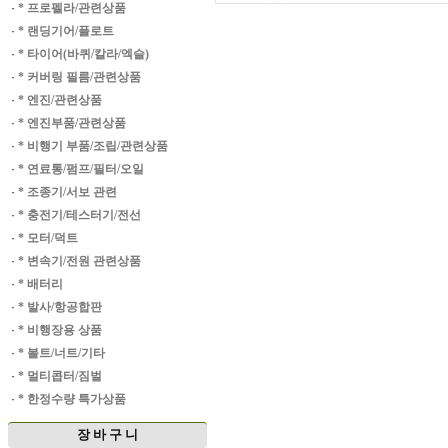
·
* 프로펠라/관련상품
·
* 랜딩기어/플로트
·
* 타이어(바퀴/칼라/엑슬)
·
* 커버링 필름/관련상품
·
* 엔진/관련상품
·
* 엔진부품/관련상품
·
* 비행기 부품/조립/관련상품
·
* 연료통/펌프/필터/오일
·
* 조종기/서보 관련
·
* 충전기/테스터기/전선
·
* 모터/덕트
·
* 변속기/전원 관련상품
·
* 배터리
·
* 발사/항공합판
·
* 비행장용 상품
·
* 볼트/너트/기타
·
* 멀티콥터/짐벌
·
* 한정수량 특가상품
장 바 구 니