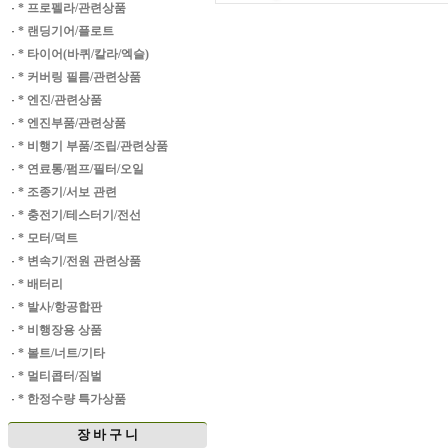
·
* 프로펠라/관련상품
·
* 랜딩기어/플로트
·
* 타이어(바퀴/칼라/엑슬)
·
* 커버링 필름/관련상품
·
* 엔진/관련상품
·
* 엔진부품/관련상품
·
* 비행기 부품/조립/관련상품
·
* 연료통/펌프/필터/오일
·
* 조종기/서보 관련
·
* 충전기/테스터기/전선
·
* 모터/덕트
·
* 변속기/전원 관련상품
·
* 배터리
·
* 발사/항공합판
·
* 비행장용 상품
·
* 볼트/너트/기타
·
* 멀티콥터/짐벌
·
* 한정수량 특가상품
장 바 구 니