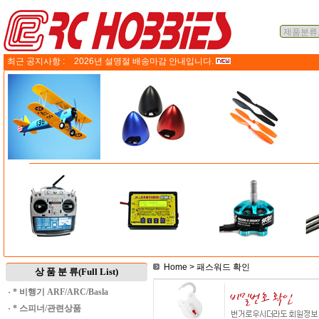
최근 공지사항 :
2026년 설명절 배송마감 안내입니다.
Home
> 패스워드 확인
상 품 분 류(Full List)
·
* 비행기 ARF/ARC/Basla
·
* 스피너/관련상품