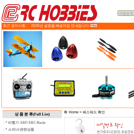
최근 공지사항 :
2026년 설명절 배송마감 안내입니다.
Home
> 패스워드 확인
상 품 분 류(Full List)
·
* 비행기 ARF/ARC/Basla
·
* 스피너/관련상품