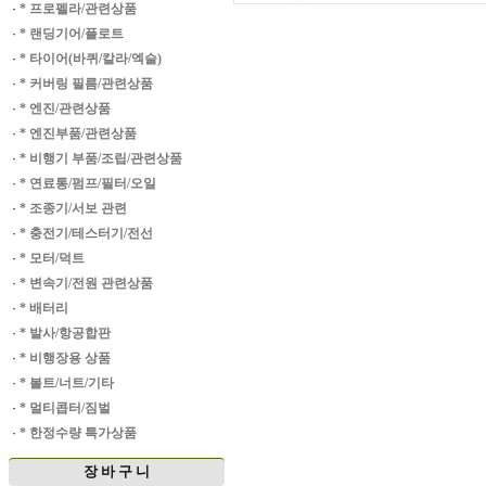
·
* 프로펠라/관련상품
·
* 랜딩기어/플로트
·
* 타이어(바퀴/칼라/엑슬)
·
* 커버링 필름/관련상품
·
* 엔진/관련상품
·
* 엔진부품/관련상품
·
* 비행기 부품/조립/관련상품
·
* 연료통/펌프/필터/오일
·
* 조종기/서보 관련
·
* 충전기/테스터기/전선
·
* 모터/덕트
·
* 변속기/전원 관련상품
·
* 배터리
·
* 발사/항공합판
·
* 비행장용 상품
·
* 볼트/너트/기타
·
* 멀티콥터/짐벌
·
* 한정수량 특가상품
장 바 구 니