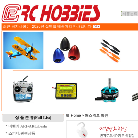
최근 공지사항 :
2026년 설명절 배송마감 안내입니다.
Home
> 패스워드 확인
상 품 분 류(Full List)
·
* 비행기 ARF/ARC/Basla
·
* 스피너/관련상품