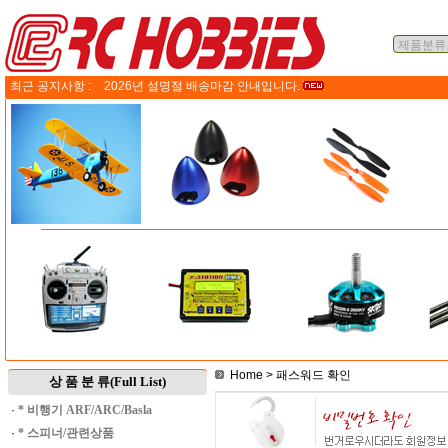
최근 공지사항 :
2026년 설명절 배송마감 안내입니다.
Home
> 패스워드 확인
상 품 분 류(Full List)
·
* 비행기 ARF/ARC/Basla
·
* 스피너/관련상품