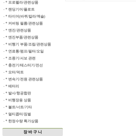
·
* 프로펠라/관련상품
·
* 랜딩기어/플로트
·
* 타이어(바퀴/칼라/엑슬)
·
* 커버링 필름/관련상품
·
* 엔진/관련상품
·
* 엔진부품/관련상품
·
* 비행기 부품/조립/관련상품
·
* 연료통/펌프/필터/오일
·
* 조종기/서보 관련
·
* 충전기/테스터기/전선
·
* 모터/덕트
·
* 변속기/전원 관련상품
·
* 배터리
·
* 발사/항공합판
·
* 비행장용 상품
·
* 볼트/너트/기타
·
* 멀티콥터/짐벌
·
* 한정수량 특가상품
장 바 구 니