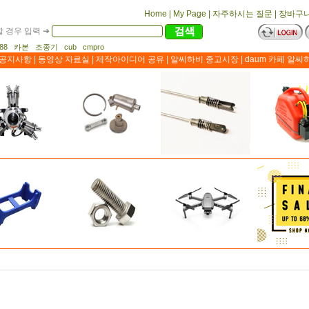
Home
|
My Page
|
자주하시는 질문
|
장바구
 경우 입력 ➔
1188 카본 조종기 cub cmpro
공지사항
|
동영상 자료실
|
제작아이디어 공유
|
알씨하비 중고시장
|
daum 카페 알씨