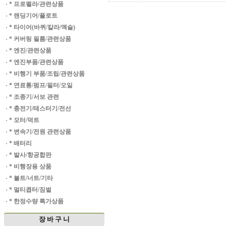
·
* 프로펠라/관련상품
·
* 랜딩기어/플로트
·
* 타이어(바퀴/칼라/엑슬)
·
* 커버링 필름/관련상품
·
* 엔진/관련상품
·
* 엔진부품/관련상품
·
* 비행기 부품/조립/관련상품
·
* 연료통/펌프/필터/오일
·
* 조종기/서보 관련
·
* 충전기/테스터기/전선
·
* 모터/덕트
·
* 변속기/전원 관련상품
·
* 배터리
·
* 발사/항공합판
·
* 비행장용 상품
·
* 볼트/너트/기타
·
* 멀티콥터/짐벌
·
* 한정수량 특가상품
장 바 구 니