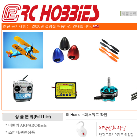
최근 공지사항 :
2026년 설명절 배송마감 안내입니다.
Home
> 패스워드 확인
상 품 분 류(Full List)
·
* 비행기 ARF/ARC/Basla
·
* 스피너/관련상품