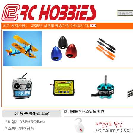
최근 공지사항 :
2026년 설명절 배송마감 안내입니다.
Home
> 패스워드 확인
상 품 분 류(Full List)
·
* 비행기 ARF/ARC/Basla
·
* 스피너/관련상품