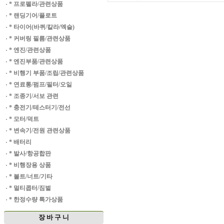
·
* 프로펠라/관련상품
·
* 랜딩기어/플로트
·
* 타이어(바퀴/칼라/엑슬)
·
* 커버링 필름/관련상품
·
* 엔진/관련상품
·
* 엔진부품/관련상품
·
* 비행기 부품/조립/관련상품
·
* 연료통/펌프/필터/오일
·
* 조종기/서보 관련
·
* 충전기/테스터기/전선
·
* 모터/덕트
·
* 변속기/전원 관련상품
·
* 배터리
·
* 발사/항공합판
·
* 비행장용 상품
·
* 볼트/너트/기타
·
* 멀티콥터/짐벌
·
* 한정수량 특가상품
장 바 구 니