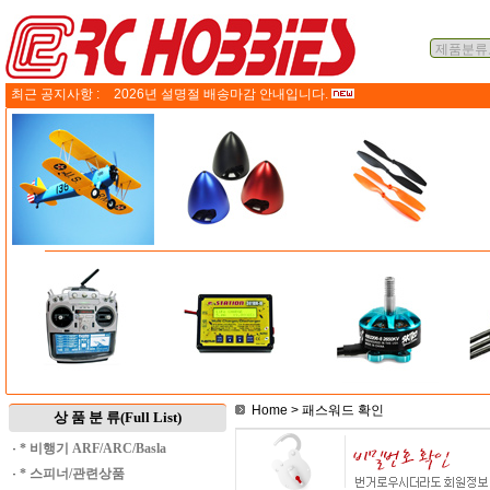
최근 공지사항 :
2026년 설명절 배송마감 안내입니다.
Home
> 패스워드 확인
상 품 분 류(Full List)
·
* 비행기 ARF/ARC/Basla
·
* 스피너/관련상품