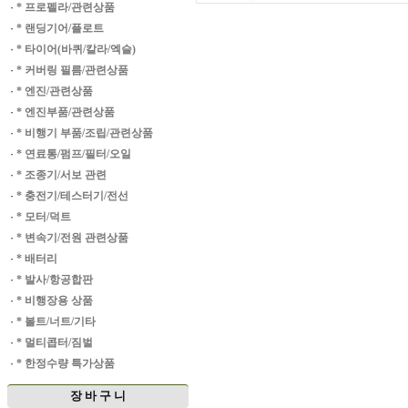
·
* 프로펠라/관련상품
·
* 랜딩기어/플로트
·
* 타이어(바퀴/칼라/엑슬)
·
* 커버링 필름/관련상품
·
* 엔진/관련상품
·
* 엔진부품/관련상품
·
* 비행기 부품/조립/관련상품
·
* 연료통/펌프/필터/오일
·
* 조종기/서보 관련
·
* 충전기/테스터기/전선
·
* 모터/덕트
·
* 변속기/전원 관련상품
·
* 배터리
·
* 발사/항공합판
·
* 비행장용 상품
·
* 볼트/너트/기타
·
* 멀티콥터/짐벌
·
* 한정수량 특가상품
장 바 구 니