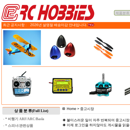
최근 공지사항 :
2026년 설명절 배송마감 안내입니다.
Home
> 중고시장
상 품 분 류(Full List)
·
* 비행기 ARF/ARC/Basla
◈ 불미스러운 일이 자주 반복되어 중고시장
◈ 이제 로그인을 하지않아도 게시물을 읽
·
* 스피너/관련상품