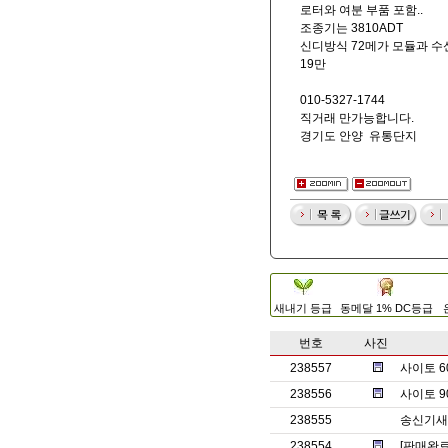
로터와 여분 부품 포함..
조종기는 3810ADT
신디방식 72메가 모듈과 수
19만
010-5327-1744
직거래 만가능합니다.
경기도 안양 유통단지
새내기 등급
동메달 1% DC등급
번호
사진
238557
사이토 6
238556
사이토 9
238555
송신기새제
238554
[판매완료] 