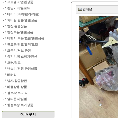
·
* 프로펠라/관련상품
·
* 랜딩기어/플로트
김대윤
·
* 타이어(바퀴/칼라/엑슬)
·
* 커버링 필름/관련상품
·
* 엔진/관련상품
·
* 엔진부품/관련상품
·
* 비행기 부품/조립/관련상품
·
* 연료통/펌프/필터/오일
·
* 조종기/서보 관련
·
* 충전기/테스터기/전선
·
* 모터/덕트
·
* 변속기/전원 관련상품
·
* 배터리
·
* 발사/항공합판
·
* 비행장용 상품
·
* 볼트/너트/기타
·
* 멀티콥터/짐벌
·
* 한정수량 특가상품
장 바 구 니