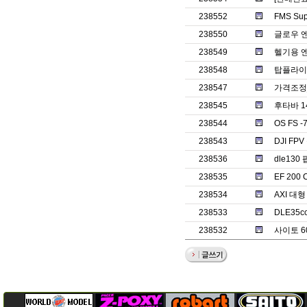
238552
FMS Su
238550
글로우 
238549
헬기용 엔
238548
탑플라이
238547
가격조정
238545
후타바 1
238544
OS FS 
238543
DJI F
238536
dle130
238535
EF 20
238534
AXI 대
238533
DLE35
238532
사이토 6