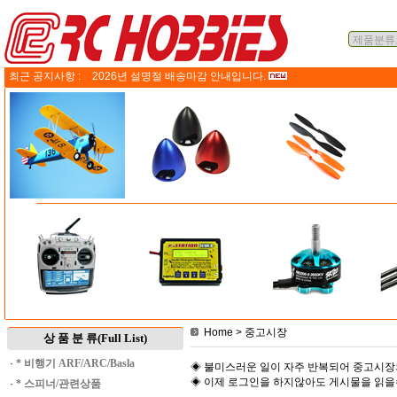
최근 공지사항 :
2026년 설명절 배송마감 안내입니다.
Home
> 중고시장
상 품 분 류(Full List)
·
* 비행기 ARF/ARC/Basla
◈ 불미스러운 일이 자주 반복되어 중고시장
◈ 이제 로그인을 하지않아도 게시물을 읽
·
* 스피너/관련상품