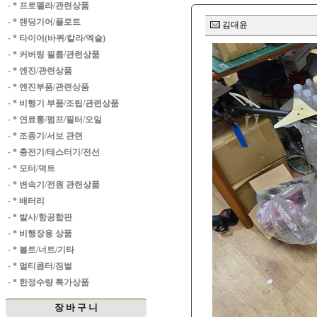
·
* 프로펠라/관련상품
·
* 랜딩기어/플로트
김대윤
·
* 타이어(바퀴/칼라/엑슬)
·
* 커버링 필름/관련상품
·
* 엔진/관련상품
·
* 엔진부품/관련상품
·
* 비행기 부품/조립/관련상품
·
* 연료통/펌프/필터/오일
·
* 조종기/서보 관련
·
* 충전기/테스터기/전선
·
* 모터/덕트
·
* 변속기/전원 관련상품
·
* 배터리
·
* 발사/항공합판
·
* 비행장용 상품
·
* 볼트/너트/기타
·
* 멀티콥터/짐벌
·
* 한정수량 특가상품
장 바 구 니