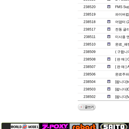
238520
FMS Su
238519
파이버컵
238518
어댑터 (2
238517
전동 글라
238511
미사용 
238510
완료_패턴
238509
( 구합니
238508
[ 판 매 ]
238507
[ 판 매 ]
238506
완료주파
238504
[팝니다]
238503
[팝니다]C
238502
[팝니다]Vla