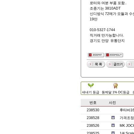
로터와 여분 부품 포함..
조종기는 3810ADT
신디방식 72메가 모듈과 수
19만
010-5327-1744
직거래 만가능합니다.
경기도 안양 유통단지
새내기 등급
동메달 1% DC등급
번호
사진
238530
후타바1
238528
가격조정_
238526
MK JO
238525
1/4 Sc