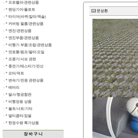
·
* 프로펠라/관련상품
·
* 랜딩기어/플로트
문성환
·
* 타이어(바퀴/칼라/엑슬)
·
* 커버링 필름/관련상품
·
* 엔진/관련상품
·
* 엔진부품/관련상품
·
* 비행기 부품/조립/관련상품
·
* 연료통/펌프/필터/오일
·
* 조종기/서보 관련
·
* 충전기/테스터기/전선
·
* 모터/덕트
·
* 변속기/전원 관련상품
·
* 배터리
·
* 발사/항공합판
·
* 비행장용 상품
·
* 볼트/너트/기타
·
* 멀티콥터/짐벌
·
* 한정수량 특가상품
장 바 구 니