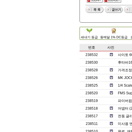
새내기 등급
동메달 1% DC등급
번호
사진
238532
사이토 6
238530
후타바1
238528
가격조정_
238526
MK JO
238525
1/4 Sc
238520
FMS Su
238519
파이버컵
238518
어댑터 (2
238517
전동 글라
238511
미사용 
238510
완료_패턴