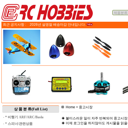
최근 공지사항 :
2026년 설명절 배송마감 안내입니다.
Home
> 중고시장
상 품 분 류(Full List)
·
* 비행기 ARF/ARC/Basla
◈ 불미스러운 일이 자주 반복되어 중고시장
◈ 이제 로그인을 하지않아도 게시물을 읽
·
* 스피너/관련상품