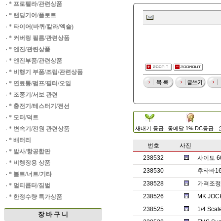
·
* 프로펠라/관련상품
·
* 랜딩기어/플로트
·
* 타이어(바퀴/칼라/엑슬)
·
* 커버링 필름/관련상품
·
* 엔진/관련상품
·
* 엔진부품/관련상품
·
* 비행기 부품/조립/관련상품
·
* 연료통/펌프/필터/오일
·
* 조종기/서보 관련
·
* 충전기/테스터기/전선
·
* 모터/덕트
·
* 변속기/전원 관련상품
새내기 등급
동메달 1% DC등급
·
* 배터리
번호
사진
·
* 발사/항공합판
238532
사이토 6
·
* 비행장용 상품
238530
후타바1
·
* 볼트/너트/기타
238528
가격조정_
·
* 멀티콥터/짐벌
238526
MK JO
·
* 한정수량 특가상품
238525
1/4 Sc
장 바 구 니