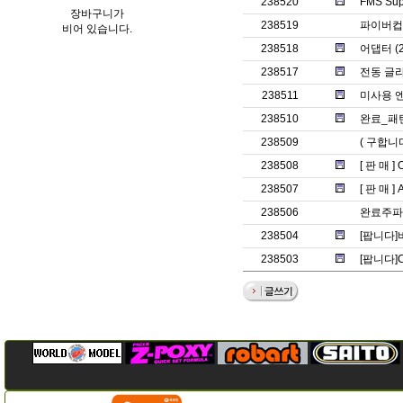
238520
FMS Su
장바구니가
238519
파이버컵
비어 있습니다.
238518
어댑터 (2
238517
전동 글라
238511
미사용 
238510
완료_패턴
238509
( 구합니
238508
[ 판 매 ]
238507
[ 판 매 ]
238506
완료주파
238504
[팝니다]
238503
[팝니다]C