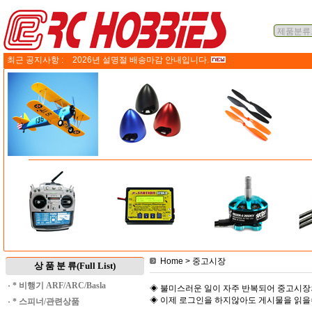
최근 공지사항 :
2026년 설명절 배송마감 안내입니다.
Home
> 중고시장
상 품 분 류(Full List)
·
* 비행기 ARF/ARC/Basla
◈ 불미스러운 일이 자주 반복되어 중고시장
◈ 이제 로그인을 하지않아도 게시물을 읽
·
* 스피너/관련상품