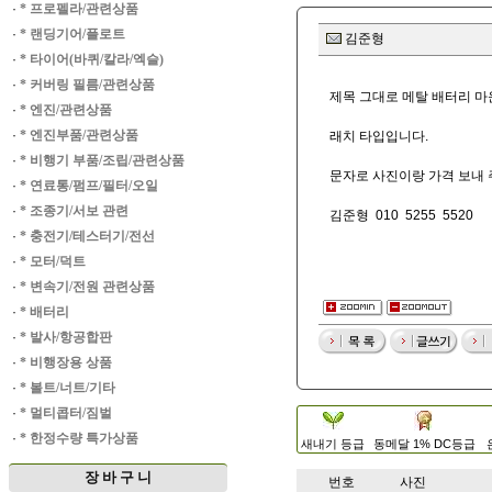
·
* 프로펠라/관련상품
·
* 랜딩기어/플로트
김준형
·
* 타이어(바퀴/칼라/엑슬)
·
* 커버링 필름/관련상품
제목 그대로 메탈 배터리 마
·
* 엔진/관련상품
·
* 엔진부품/관련상품
래치 타입입니다.
·
* 비행기 부품/조립/관련상품
문자로 사진이랑 가격 보내 
·
* 연료통/펌프/필터/오일
·
* 조종기/서보 관련
김준형 010 5255 5520
·
* 충전기/테스터기/전선
·
* 모터/덕트
·
* 변속기/전원 관련상품
·
* 배터리
·
* 발사/항공합판
·
* 비행장용 상품
·
* 볼트/너트/기타
·
* 멀티콥터/짐벌
·
* 한정수량 특가상품
새내기 등급
동메달 1% DC등급
장 바 구 니
번호
사진