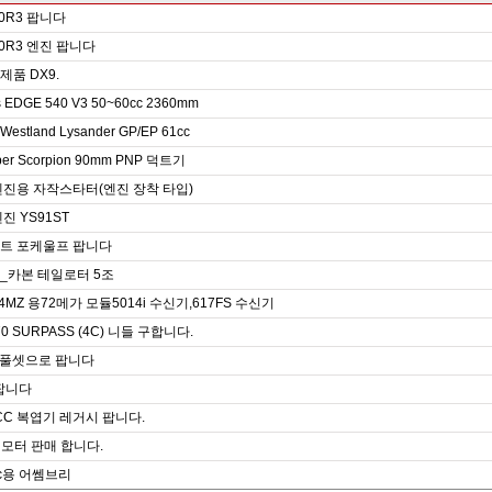
0R3 팝니다
0R3 엔진 팝니다
품 DX9.
s EDGE 540 V3 50~60cc 2360mm
 Westland Lysander GP/EP 61cc
per Scorpion 90mm PNP 덕트기
엔진용 자작스타터(엔진 장착 타입)
진 YS91ST
트 포케울프 팝니다
_카본 테일로터 5조
4MZ 용72메가 모듈5014i 수신기,617FS 수신기
-70 SURPASS (4C) 니들 구합니다.
PV 풀셋으로 팝니다
 팝니다
0 CC 복엽기 레거시 팝니다.
형 모터 판매 합니다.
cc용 어쎔브리