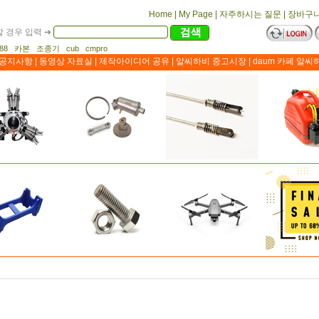
Home
|
My Page
|
자주하시는 질문
|
장바구
 경우 입력 ➔
1188 카본 조종기 cub cmpro
공지사항
|
동영상 자료실
|
제작아이디어 공유
|
알씨하비 중고시장
|
daum 카페 알씨