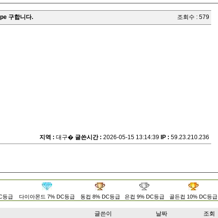
ype 구합니다.
조회수 : 579
지역 :
대구�
글쓴시간 :
2026-05-15 13:14:39
IP :
59.23.210.236
DC등급
다이아몬드 7% DC등급
동컵 8% DC등급
은컵 9% DC등급
골든컵 10% DC등급
글쓴이
날짜
조회