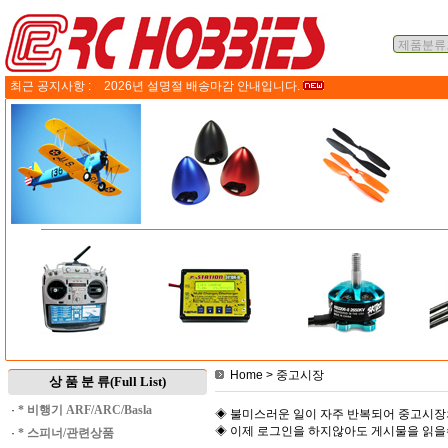
최근 공지사항 :
2026년 설명절 배송마감 안내입니다.
Home
> 중고시장
상 품 분 류(Full List)
·
* 비행기 ARF/ARC/Basla
◈ 불미스러운 일이 자주 반복되어 중고시장
◈ 이제 로그인을 하지않아도 게시물을 읽
·
* 스피너/관련상품