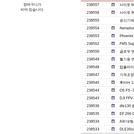
장바구니가
238557
사이토 6
비어 있습니다.
238556
사이토 9
238555
송신기새제
238554
Aeroplu
238553
Phoenix
238552
FMS Su
238550
글로우 
238549
헬기용 엔
238548
탑플라이
238547
가격조정
238545
후타바 1
238544
OS FS 
238543
DJI F
238536
dle130
238535
EF 20
238534
AXI 대
238533
DLE35