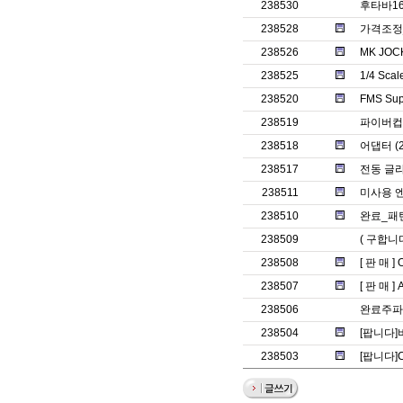
238530
후타바1
238528
가격조정_
238526
MK JO
238525
1/4 Sc
238520
FMS Su
238519
파이버컵
238518
어댑터 (2
238517
전동 글라
238511
미사용 
238510
완료_패턴
238509
( 구합니
238508
[ 판 매 ]
238507
[ 판 매 ]
238506
완료주파
238504
[팝니다]
238503
[팝니다]C