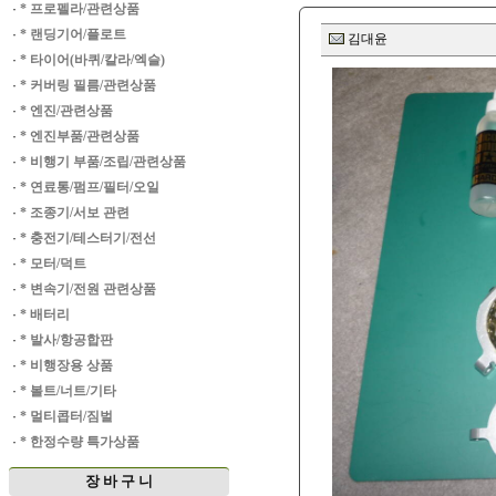
·
* 프로펠라/관련상품
·
* 랜딩기어/플로트
김대윤
·
* 타이어(바퀴/칼라/엑슬)
·
* 커버링 필름/관련상품
·
* 엔진/관련상품
·
* 엔진부품/관련상품
·
* 비행기 부품/조립/관련상품
·
* 연료통/펌프/필터/오일
·
* 조종기/서보 관련
·
* 충전기/테스터기/전선
·
* 모터/덕트
·
* 변속기/전원 관련상품
·
* 배터리
·
* 발사/항공합판
·
* 비행장용 상품
·
* 볼트/너트/기타
·
* 멀티콥터/짐벌
·
* 한정수량 특가상품
장 바 구 니