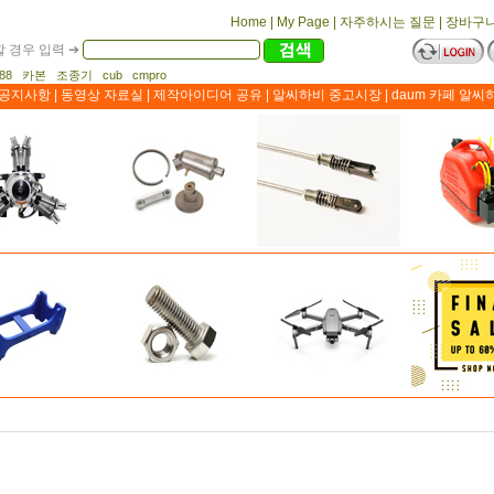
Home
|
My Page
|
자주하시는 질문
|
장바구
 경우 입력 ➔
1188 카본 조종기 cub cmpro
공지사항
|
동영상 자료실
|
제작아이디어 공유
|
알씨하비 중고시장
|
daum 카페 알씨