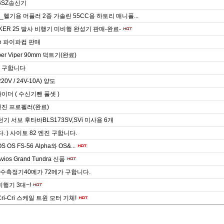
6SZ송신기
헬기용 머플러 2종 가솔린 55CC용 하토리 매니폴...
CKER 25 발사 비행기 미비행 완성기 판매-완료-
ale 파이파컵 판매
per Viper 90mm 덕트기(완료)
 구합니다
20V / 24V-10A) 양도
이더 ( 수신기뺀 풀셋 )
엔진 프로펠러(완료)
기 서보 후타바BLS173SV,SVi 미사용 6개
다. ) 사이토 82 엔진 구합니다.
 OS OS FS-56 Alpha와 OS&...
 Avios Grand Tundra 신품
수측정기40메가 72메가 구합니다.
비행기 3대~!
ri-Cri 스케일 트윈 모터 기체!