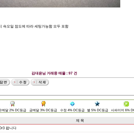
까지 쇽오일 점도에 따라 세팅가능함 모두 포함
김대윤님 거래중 매물 : 97 건
은메달 2% DC등급
금메달 3% DC등급
수정 4% DC등급
별 5% DC등급
사파이어 6% 
제 목
0r3 팝니다