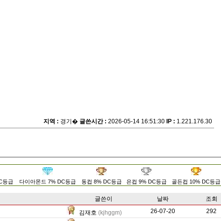
지역 :
경기�
글쓴시간 :
2026-05-14 16:51:30
IP :
1.221.176.30
DC등급
다이아몬드 7% DC등급
동컵 8% DC등급
은컵 9% DC등급
골든컵 10% DC등급
글쓴이
날짜
조회
26-07-20
668
292
김재호
(kjhggm)