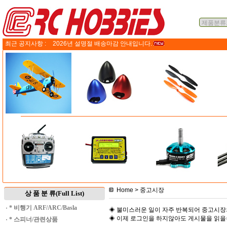
최근 공지사항 :
2026년 설명절 배송마감 안내입니다.
Home
> 중고시장
상 품 분 류(Full List)
·
* 비행기 ARF/ARC/Basla
◈ 불미스러운 일이 자주 반복되어 중고시장
◈ 이제 로그인을 하지않아도 게시물을 읽
·
* 스피너/관련상품