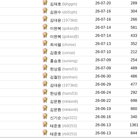
26-07-20
661
289
김재호
(kjhggm)
26-07-16
0
304
김완수
(ds5cph)
26-07-16
167
266
김대윤
(1973kd)
26-07-14
1903
581
이완복
(gokas@)
26-07-14
1672
433
이완복
(gokas@)
26-07-13
271
352
최석렬
(choise)
26-07-10
0
212
김종호
(corsai)
26-07-09
49
254
홍승호
(suneng)
26-07-09
3399
489
한상중
(hans53)
26-06-30
175
486
김철민
(psnhan)
26-06-29
78
477
김대윤
(1973kd)
26-06-24
0
292
한상중
(hans53)
26-06-22
205
698
김문환
(mhkim6)
26-06-19
88
860
김문환
(mhkim6)
26-06-16
0
340
신기순
(sgs322)
26-06-13
2146
1361
태준호
(rb9253)
26-06-13
415
844
태준호
(rb9253)