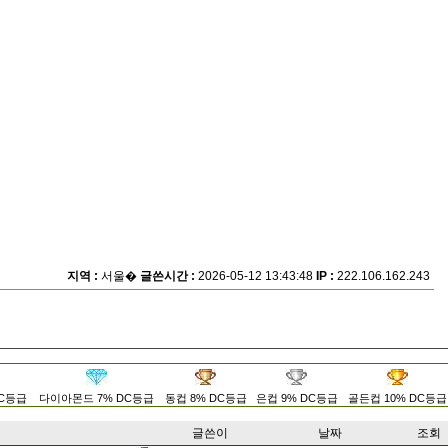
지역 :
서울�
글쓴시간 :
2026-05-12 13:43:48
IP :
222.106.162.243
DC등급
다이아몬드 7% DC등급
동컵 8% DC등급
은컵 9% DC등급
골든컵 10% DC등급
글쓴이
날짜
조회