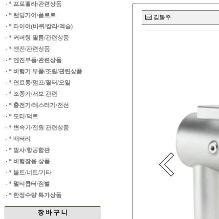
·
* 프로펠라/관련상품
·
* 랜딩기어/플로트
김봉주
·
* 타이어(바퀴/칼라/엑슬)
·
* 커버링 필름/관련상품
·
* 엔진/관련상품
·
* 엔진부품/관련상품
·
* 비행기 부품/조립/관련상품
·
* 연료통/펌프/필터/오일
·
* 조종기/서보 관련
·
* 충전기/테스터기/전선
·
* 모터/덕트
·
* 변속기/전원 관련상품
·
* 배터리
·
* 발사/항공합판
·
* 비행장용 상품
·
* 볼트/너트/기타
·
* 멀티콥터/짐벌
·
* 한정수량 특가상품
장 바 구 니