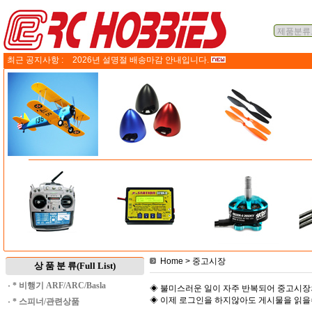
최근 공지사항 :
2026년 설명절 배송마감 안내입니다.
Home
> 중고시장
상 품 분 류(Full List)
·
* 비행기 ARF/ARC/Basla
◈ 불미스러운 일이 자주 반복되어 중고시장
◈ 이제 로그인을 하지않아도 게시물을 읽
·
* 스피너/관련상품