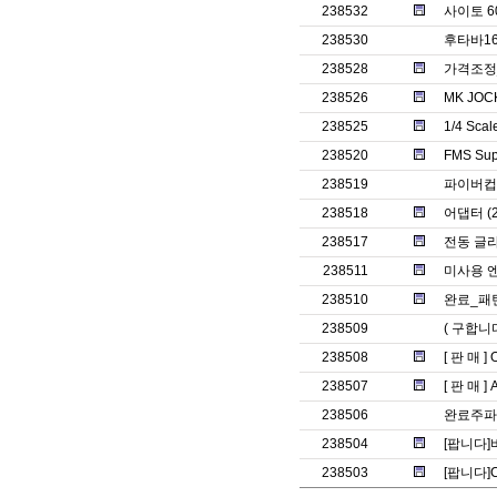
238532
사이토 6
238530
후타바1
238528
가격조정_
238526
MK JO
238525
1/4 Sc
238520
FMS Su
238519
파이버컵
238518
어댑터 (2
238517
전동 글라
238511
미사용 
238510
완료_패턴
238509
( 구합니
238508
[ 판 매 ]
238507
[ 판 매 ]
238506
완료주파
238504
[팝니다]
238503
[팝니다]C