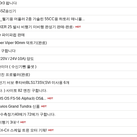
0r3 팝니다
6SZ송신기
헬기용 머플러 2종 가솔린 55CC용 하토리 매니폴...
CKER 25 발사 비행기 미비행 완성기 판매-완료-
ale 파이파컵 판매
per Viper 90mm 덕트기(완료)
 구합니다
20V / 24V-10A) 양도
이더 ( 수신기뺀 풀셋 )
엔진 프로펠러(완료)
기 서보 후타바BLS173SV,SVi 미사용 6개
다. ) 사이토 82 엔진 구합니다.
 OS OS FS-56 Alpha와 OS&...
 Avios Grand Tundra 신품
수측정기40메가 72메가 구합니다.
비행기 3대~!
ri-Cri 스케일 트윈 모터 기체!