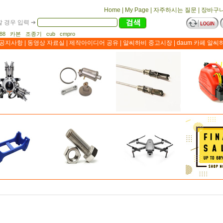
Home
|
My Page
|
자주하시는 질문
|
장바구
 경우 입력 ➔
1188 카본 조종기 cub cmpro
공지사항
|
동영상 자료실
|
제작아이디어 공유
|
알씨하비 중고시장
|
daum 카페 알씨