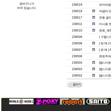
장바구니가
238519
파이버컵
비어 있습니다.
238518
어댑터 (2
238517
전동 글라
238511
미사용 
238510
완료_패턴
238509
( 구합니
238508
[ 판 매 ]
238507
[ 판 매 ]
238506
완료주파
238504
[팝니다]
238503
[팝니다]C
238502
[팝니다]Vla