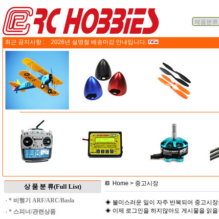
최근 공지사항 :
2026년 설명절 배송마감 안내입니다.
Home
> 중고시장
상 품 분 류(Full List)
·
* 비행기 ARF/ARC/Basla
◈ 불미스러운 일이 자주 반복되어 중고시장
◈ 이제 로그인을 하지않아도 게시물을 읽
·
* 스피너/관련상품