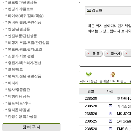
·
* 프로펠라/관련상품
·
* 랜딩기어/플로트
김길현
·
* 타이어(바퀴/칼라/엑슬)
·
* 커버링 필름/관련상품
최근 까지 날아다니던기체임니다
·
* 엔진/관련상품
버너는 그냥드림니다 로터와
·
* 엔진부품/관련상품
·
* 비행기 부품/조립/관련상품
·
* 연료통/펌프/필터/오일
·
* 조종기/서보 관련
·
* 충전기/테스터기/전선
·
* 모터/덕트
·
* 변속기/전원 관련상품
새내기 등급
동메달 1% DC등급
·
* 배터리
·
* 발사/항공합판
번호
사진
·
* 비행장용 상품
238530
후타바1
·
* 볼트/너트/기타
238528
가격조정_
·
* 멀티콥터/짐벌
238526
MK JO
·
* 한정수량 특가상품
238525
1/4 Sc
장 바 구 니
238520
FMS Su