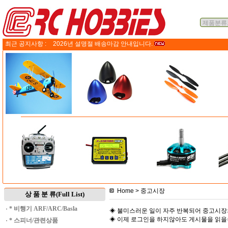
최근 공지사항 :
2026년 설명절 배송마감 안내입니다.
Home
> 중고시장
상 품 분 류(Full List)
·
* 비행기 ARF/ARC/Basla
◈ 불미스러운 일이 자주 반복되어 중고시장
◈ 이제 로그인을 하지않아도 게시물을 읽
·
* 스피너/관련상품