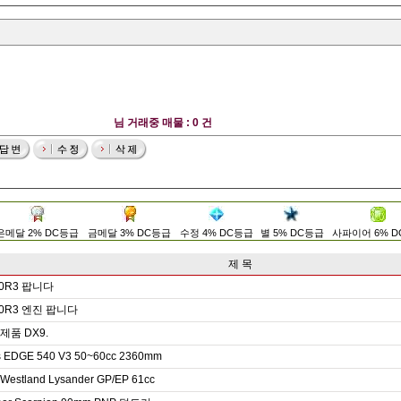
님 거래중 매물 : 0 건
은메달 2% DC등급
금메달 3% DC등급
수정 4% DC등급
별 5% DC등급
사파이어 6% 
제 목
0R3 팝니다
0R3 엔진 팝니다
품 DX9.
s EDGE 540 V3 50~60cc 2360mm
 Westland Lysander GP/EP 61cc