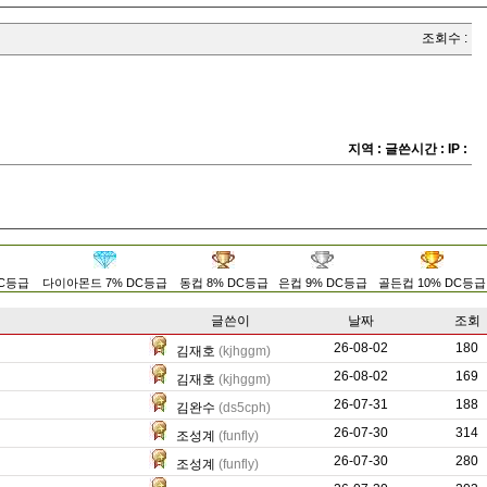
조회수 :
지역 :
글쓴시간 :
IP :
DC등급
다이아몬드 7% DC등급
동컵 8% DC등급
은컵 9% DC등급
골든컵 10% DC등급
글쓴이
날짜
조회
26-08-02
116
180
김재호
(kjhggm)
26-08-02
0
169
김재호
(kjhggm)
26-07-31
0
188
김완수
(ds5cph)
26-07-30
25
314
조성계
(funfly)
26-07-30
5
280
조성계
(funfly)