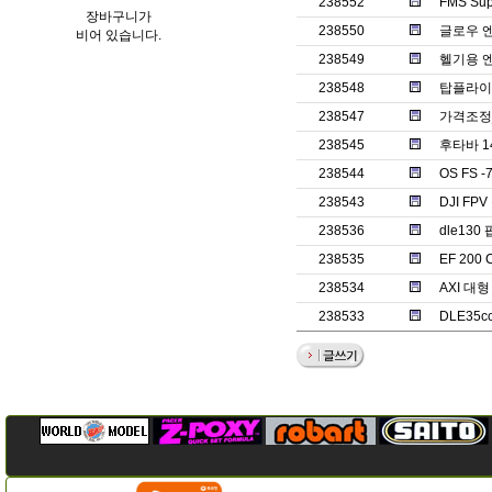
238552
FMS Su
장바구니가
238550
글로우 
비어 있습니다.
238549
헬기용 엔
238548
탑플라이
238547
가격조정
238545
후타바 1
238544
OS FS 
238543
DJI F
238536
dle130
238535
EF 20
238534
AXI 대
238533
DLE35