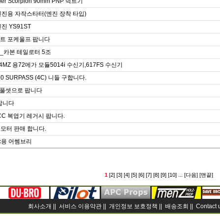
per Scorpion 90mm PNP 덕트기
엔진용 자작스타터(엔진 장착 타입)
진 YS91ST
트 포케울프 팝니다
_카본 테일로터 5조
4MZ 용72메가 모듈5014i 수신기,617FS 수신기
-70 SURPASS (4C) 니들 구합니다.
PV 풀셋으로 팝니다
 팝니다
0 CC 복엽기 레거시 팝니다.
형 모터 판매 합니다.
cc용 어쎔브리
1
[2]
[3]
[4]
[5]
[6]
[7]
[8]
[9]
[10]
...
[다음]
[맨끝]
회사소개 ||
서비스 이용약관 ||
개인정보 보호정책 ||
배송조회 ||
Contact 