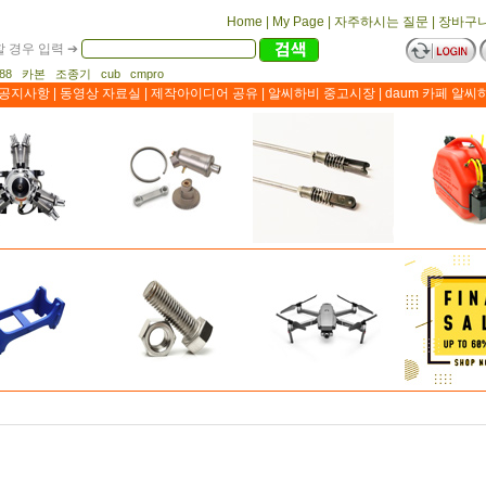
Home
|
My Page
|
자주하시는 질문
|
장바구
 경우 입력 ➔
1188 카본 조종기 cub cmpro
공지사항
|
동영상 자료실
|
제작아이디어 공유
|
알씨하비 중고시장
|
daum 카페 알씨