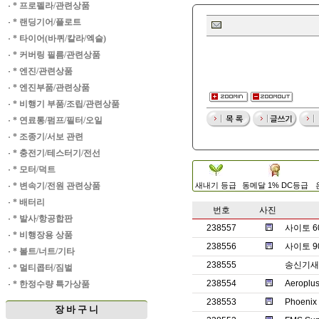
·
* 프로펠라/관련상품
·
* 랜딩기어/플로트
·
* 타이어(바퀴/칼라/엑슬)
·
* 커버링 필름/관련상품
·
* 엔진/관련상품
·
* 엔진부품/관련상품
·
* 비행기 부품/조립/관련상품
·
* 연료통/펌프/필터/오일
·
* 조종기/서보 관련
·
* 충전기/테스터기/전선
·
* 모터/덕트
·
* 변속기/전원 관련상품
새내기 등급
동메달 1% DC등급
·
* 배터리
번호
사진
·
* 발사/항공합판
238557
사이토 6
·
* 비행장용 상품
238556
사이토 9
·
* 볼트/너트/기타
238555
송신기새제
·
* 멀티콥터/짐벌
238554
Aeroplu
·
* 한정수량 특가상품
238553
Phoenix
장 바 구 니