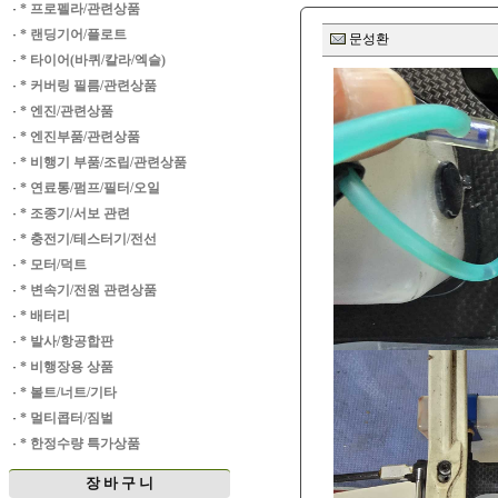
·
* 프로펠라/관련상품
·
* 랜딩기어/플로트
문성환
·
* 타이어(바퀴/칼라/엑슬)
·
* 커버링 필름/관련상품
·
* 엔진/관련상품
·
* 엔진부품/관련상품
·
* 비행기 부품/조립/관련상품
·
* 연료통/펌프/필터/오일
·
* 조종기/서보 관련
·
* 충전기/테스터기/전선
·
* 모터/덕트
·
* 변속기/전원 관련상품
·
* 배터리
·
* 발사/항공합판
·
* 비행장용 상품
·
* 볼트/너트/기타
·
* 멀티콥터/짐벌
·
* 한정수량 특가상품
장 바 구 니