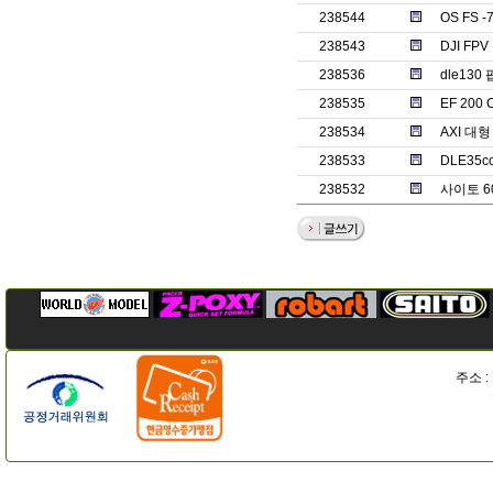
238544
OS FS 
238543
DJI F
238536
dle130
238535
EF 20
238534
AXI 대
238533
DLE35
238532
사이토 6
주소 :