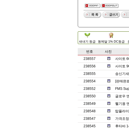
새내기 등급
동메달 1% DC등급
번호
사진
238557
사이토 6
238556
사이토 9
238555
송신기새제
238554
[판매완료] 
238552
FMS Su
238550
글로우 
238549
헬기용 엔
238548
탑플라이
238547
가격조정
238545
후타바 1