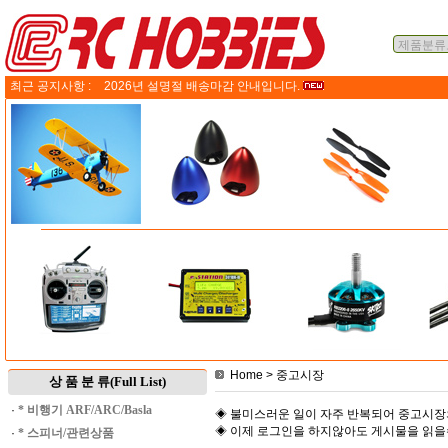
최근 공지사항 :
2026년 설명절 배송마감 안내입니다.
Home
> 중고시장
상 품 분 류(Full List)
·
* 비행기 ARF/ARC/Basla
◈ 불미스러운 일이 자주 반복되어 중고시장
◈ 이제 로그인을 하지않아도 게시물을 읽
·
* 스피너/관련상품