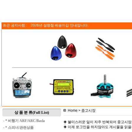
최근 공지사항 :
2026년 설명절 배송마감 안내입니다.
Home
> 중고시장
상 품 분 류(Full List)
·
* 비행기 ARF/ARC/Basla
◈ 불미스러운 일이 자주 반복되어 중고시장
◈ 이제 로그인을 하지않아도 게시물을 읽
·
* 스피너/관련상품