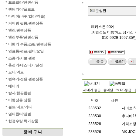
·
* 프로펠라/관련상품
·
* 랜딩기어/플로트
문성환
·
* 타이어(바퀴/칼라/엑슬)
·
* 커버링 필름/관련상품
데카스론 90에
·
* 엔진/관련상품
10번정도 비행하고 장기간
·
* 엔진부품/관련상품
010-9929-1997.35만
·
* 비행기 부품/조립/관련상품
·
* 연료통/펌프/필터/오일
·
* 조종기/서보 관련
·
* 충전기/테스터기/전선
·
* 모터/덕트
·
* 변속기/전원 관련상품
·
* 배터리
새내기 등급
동메달 1% DC등급
·
* 발사/항공합판
·
* 비행장용 상품
번호
사진
·
* 볼트/너트/기타
238532
사이토 6
·
* 멀티콥터/짐벌
238530
후타바1
·
* 한정수량 특가상품
238528
가격조정_
장 바 구 니
238526
MK JO