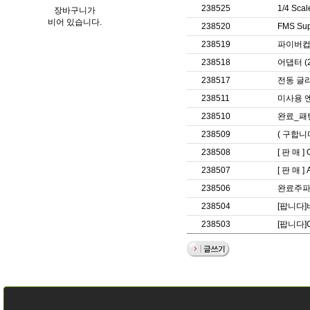
238525
1/4 Sc
장바구니가
비어 있습니다.
238520
FMS Su
238519
파이버컵
238518
어댑터 (2
238517
전동 글라
238511
미사용 
238510
완료_패턴
238509
( 구합니
238508
[ 판 매 ]
238507
[ 판 매 ]
238506
완료주파
238504
[팝니다]
238503
[팝니다]C