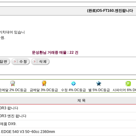
(완료)OS-FT160.엔진팝니다
 거치대어 있습니
원.
문성환님 거래중 매물 : 22 건
은메달 2% DC등급
금메달 3% DC등급
수정 4% DC등급
별 5% DC등급
사파이어 6% 
제 목
0R3 팝니다
0R3 엔진 팝니다
품 DX9.
s EDGE 540 V3 50~60cc 2360mm