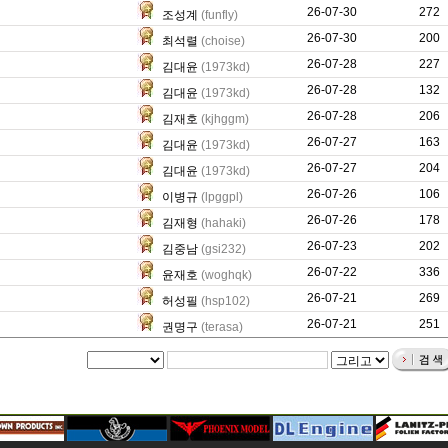
26-07-30
5
272
조성계
(funfly)
26-07-30
59
200
최석렬
(choise)
26-07-28
32
227
김대윤
(1973kd)
26-07-28
20
132
김대윤
(1973kd)
26-07-28
221
206
김재호
(kjhggm)
26-07-27
60
163
김대윤
(1973kd)
26-07-27
83
204
김대윤
(1973kd)
26-07-26
20
106
이병규
(lpggpl)
26-07-26
1234
178
김재형
(hahaki)
26-07-23
5045
202
김중남
(gsi232)
26-07-22
3321
336
윤재호
(woghqk)
26-07-21
633
269
허성필
(hsp102)
26-07-21
117
251
권명구
(terasa)