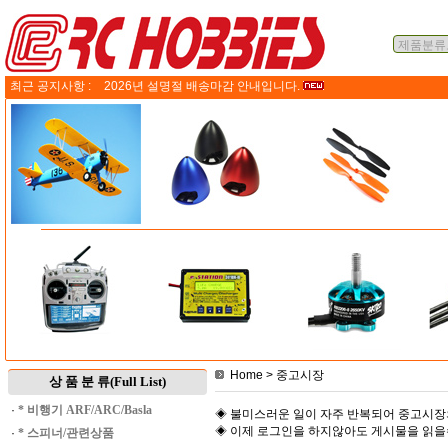
최근 공지사항 :
2026년 설명절 배송마감 안내입니다.
Home
> 중고시장
상 품 분 류(Full List)
·
* 비행기 ARF/ARC/Basla
◈ 불미스러운 일이 자주 반복되어 중고시장
◈ 이제 로그인을 하지않아도 게시물을 읽
·
* 스피너/관련상품