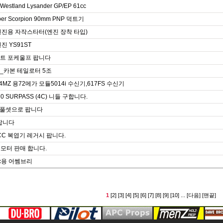
 Westland Lysander GP/EP 61cc
per Scorpion 90mm PNP 덕트기
엔진용 자작스타터(엔진 장착 타입)
진 YS91ST
트 포케울프 팝니다
_카본 테일로터 5조
4MZ 용72메가 모듈5014i 수신기,617FS 수신기
-70 SURPASS (4C) 니들 구합니다.
PV 풀셋으로 팝니다
 팝니다
0 CC 복엽기 레거시 팝니다.
형 모터 판매 합니다.
cc용 어쎔브리
1
[2]
[3]
[4]
[5]
[6]
[7]
[8]
[9]
[10]
...
[다음]
[맨끝]