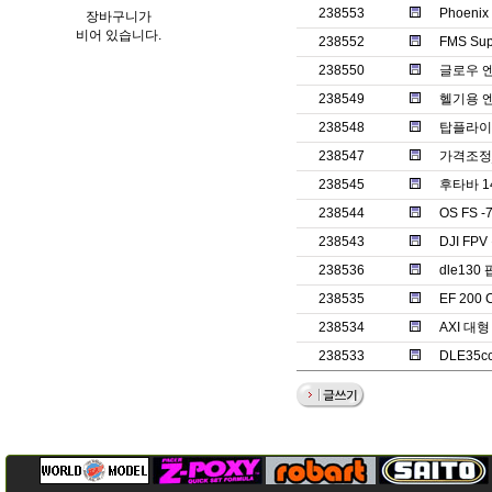
238553
Phoenix
장바구니가
비어 있습니다.
238552
FMS Su
238550
글로우 
238549
헬기용 엔
238548
탑플라이
238547
가격조정
238545
후타바 1
238544
OS FS 
238543
DJI F
238536
dle130
238535
EF 20
238534
AXI 대
238533
DLE35