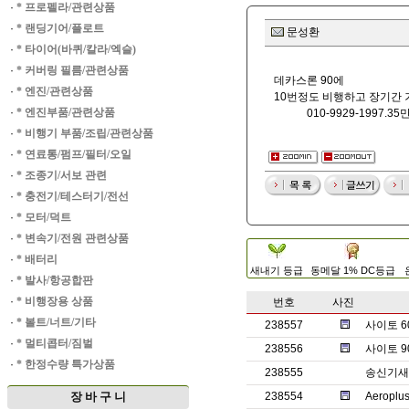
·
* 프로펠라/관련상품
·
* 랜딩기어/플로트
문성환
·
* 타이어(바퀴/칼라/엑슬)
·
* 커버링 필름/관련상품
데카스론 90에
·
* 엔진/관련상품
10번정도 비행하고 장기간
·
* 엔진부품/관련상품
010-9929-1997.35만
·
* 비행기 부품/조립/관련상품
·
* 연료통/펌프/필터/오일
·
* 조종기/서보 관련
·
* 충전기/테스터기/전선
·
* 모터/덕트
·
* 변속기/전원 관련상품
·
* 배터리
새내기 등급
동메달 1% DC등급
·
* 발사/항공합판
·
* 비행장용 상품
번호
사진
·
* 볼트/너트/기타
238557
사이토 6
·
* 멀티콥터/짐벌
238556
사이토 9
·
* 한정수량 특가상품
238555
송신기새제
장 바 구 니
238554
Aeroplu