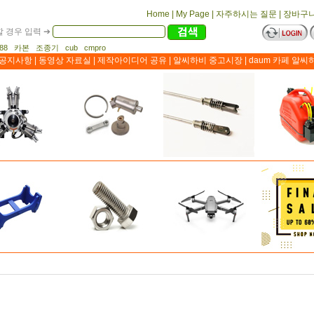
Home
|
My Page
|
자주하시는 질문
|
장바구
 경우 입력 ➔
1188 카본 조종기 cub cmpro
공지사항
|
동영상 자료실
|
제작아이디어 공유
|
알씨하비 중고시장
|
daum 카페 알씨