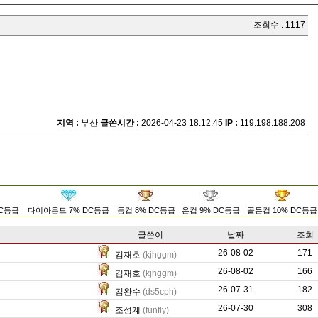
조회수 : 1117
지역 :
부산
글쓴시간 :
2026-04-23 18:12:45
IP :
119.198.188.208
DC등급
다이아몬드 7% DC등급
동컵 8% DC등급
은컵 9% DC등급
골든컵 10% DC등급
글쓴이
날짜
조회
26-08-02
110
171
김재호
(kjhggm)
26-08-02
0
166
김재호
(kjhggm)
26-07-31
0
182
김완수
(ds5cph)
26-07-30
24
308
조성계
(funfly)