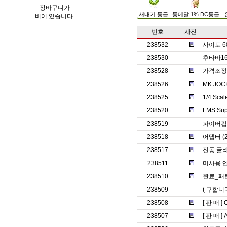
장바구니가
새내기 등급
동메달 1% DC등급
비어 있습니다.
번호
사진
238532
사이토 6
238530
후타바1
238528
가격조정_
238526
MK JO
238525
1/4 Sc
238520
FMS Su
238519
파이버컵
238518
어댑터 (2
238517
전동 글라
238511
미사용 
238510
완료_패턴
238509
( 구합니
238508
[ 판 매 ]
238507
[ 판 매 ]