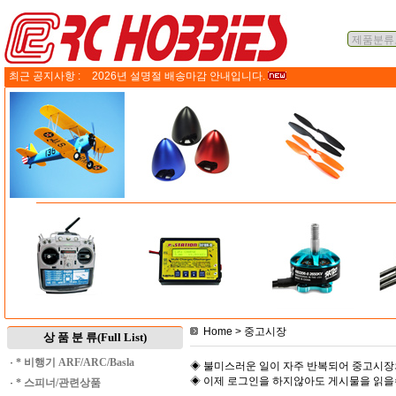
최근 공지사항 :
2026년 설명절 배송마감 안내입니다.
Home
> 중고시장
상 품 분 류(Full List)
·
* 비행기 ARF/ARC/Basla
◈ 불미스러운 일이 자주 반복되어 중고시장
◈ 이제 로그인을 하지않아도 게시물을 읽
·
* 스피너/관련상품