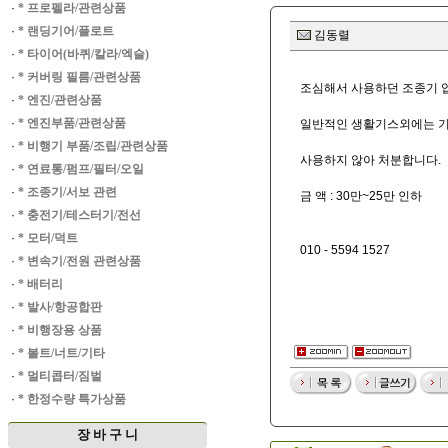
·
* 프로펠라/관련상품
·
* 랜딩기어/플로트
김동렬
·
* 타이어(바퀴/칼라/엑슬)
·
* 커버링 필름/관련상품
조심해서 사용하던 조종기 
·
* 엔진/관련상품
·
* 엔진부품/관련상품
일반적인 생활기스외에는 기
·
* 비행기 부품/조립/관련상품
사용하지 않아 처분합니다.
·
* 연료통/펌프/필터/오일
·
* 조종기/서보 관련
금 액 : 30만~25만 인하
·
* 충전기/테스터기/전선
·
* 모터/덕트
010 - 5594 1527
·
* 변속기/전원 관련상품
·
* 배터리
·
* 발사/항공합판
·
* 비행장용 상품
·
* 볼트/너트/기타
·
* 멀티콥터/짐벌
·
* 한정수량 특가상품
장 바 구 니