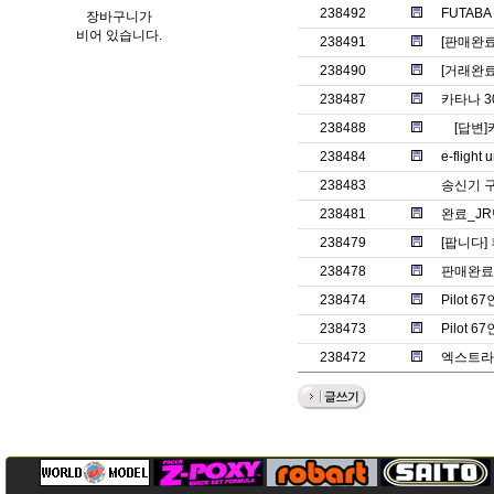
238492
FUTAB
장바구니가
비어 있습니다.
238491
[판매완
238490
[거래완료
238487
카타나 3
238488
[답변]
238484
e-fligh
238483
송신기 구
238481
완료_JR
238479
[팝니다]
238478
판매완료.
238474
Pilot 6
238473
Pilot 6
238472
엑스트라1