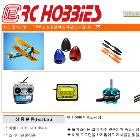
최근 공지사항 :
2026년 설명절 배송마감 안내입니다.
Home
> 중고시장
상 품 분 류(Full List)
·
* 비행기 ARF/ARC/Basla
◈ 불미스러운 일이 자주 반복되어 중고시장
◈ 이제 로그인을 하지않아도 게시물을 읽
·
* 스피너/관련상품