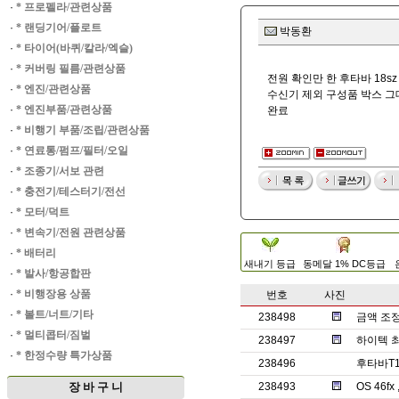
·
* 프로펠라/관련상품
·
* 랜딩기어/플로트
박동환
·
* 타이어(바퀴/칼라/엑슬)
·
* 커버링 필름/관련상품
전원 확인만 한 후타바 18s
·
* 엔진/관련상품
수신기 제외 구성품 박스 그
·
* 엔진부품/관련상품
완료
·
* 비행기 부품/조립/관련상품
·
* 연료통/펌프/필터/오일
·
* 조종기/서보 관련
·
* 충전기/테스터기/전선
·
* 모터/덕트
·
* 변속기/전원 관련상품
·
* 배터리
새내기 등급
동메달 1% DC등급
·
* 발사/항공합판
·
* 비행장용 상품
번호
사진
·
* 볼트/너트/기타
238498
금액 조
·
* 멀티콥터/짐벌
238497
하이텍 
·
* 한정수량 특가상품
238496
후타바T1
장 바 구 니
238493
OS 46f