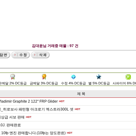
김대윤님 거래중 매물 : 97 건
은메달 2% DC등급
금메달 3% DC등급
수정 4% DC등급
별 5% DC등급
사파이어 6% 
제 목
dimir Graphite 2 122" FRP Glider
정_히로보사 패턴형 아크로기 엑스트라300L 셋
최상급 서보 판매
0J. 판매완료
x , 10fp 엔진 판매합니다.(10fp는 양도완료)