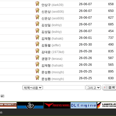
26-06-07
6364
658
안상구
(dark39)
26-06-07
4993
650
신은상
(ses606)
26-06-07
5594
627
신은상
(ses606)
26-06-07
915
685
김성일
(ksihiy)
26-06-07
545
454
김성일
(ksihiy)
26-06-01
3708
737
김재형
(hahaki)
26-05-30
0
490
김동렬
(jeffer)
26-05-28
169
835
김대윤
(1973kd)
26-05-26
5474
587
권명구
(terasa)
26-05-26
3894
565
김재형
(hahaki)
26-05-25
532
895
문성환
(mooyjh)
26-05-25
283
630
문성환
(mooyjh)
맨끝]
us