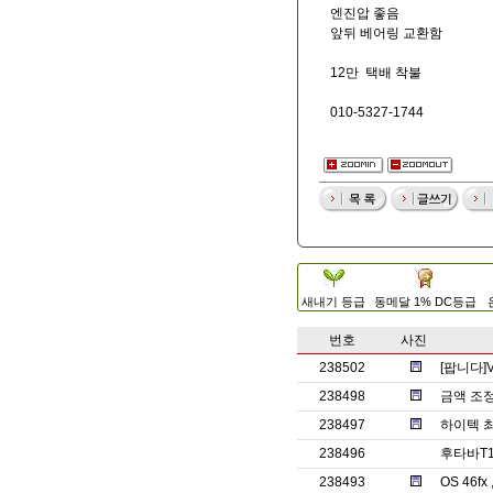
엔진압 좋음
앞뒤 베어링 교환함
12만 택배 착불
010-5327-1744
새내기 등급
동메달 1% DC등급
번호
사진
238502
[팝니다]Vla
238498
금액 조
238497
하이텍 
238496
후타바T1
238493
OS 46f