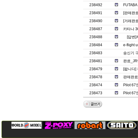
238492
FUTAB
238491
[판매완
238490
[거래완료
238487
카타나 3
238488
[답변]
238484
e-fligh
238483
송신기 구
238481
완료_JR
238479
[팝니다]
238478
판매완료.
238474
Pilot 6
238473
Pilot 6