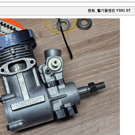
완료_헬기용엔진 YS91 ST