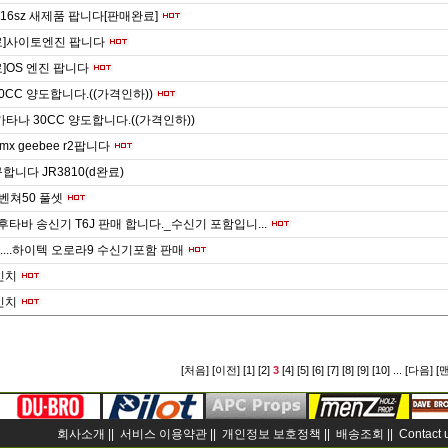
A 16sz 새제품 팝니다[판매완료]
료]사이토엔진 팝니다
]OS 엔진 팝니다
0CC 양도합니다.((가격인하))
카타나 30CC 양도합니다.((가격인하))
t umx geebee r2팝니다
합니다 JR3810(d완료)
벤쳐50 풀셋
 후타바 송신기 T6J 판매 합니다._수신기 포함입니...
...하이텍 오로라9 수신기포함 판매
7인치
7인치
[처음]
[이전]
[1]
[2]
3
[4]
[5]
[6]
[7]
[8]
[9]
[10]
...
[다음]
[
회사소개 ||
서비스 이용약관 ||
개인정보 보호정책 ||
배송조회 ||
Contact 