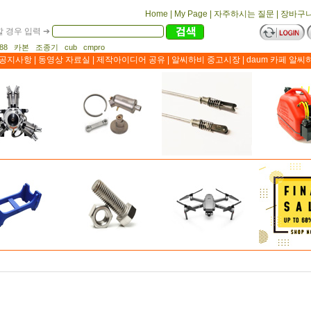
Home
|
My Page
|
자주하시는 질문
|
장바구
 경우 입력 ➔
1188 카본 조종기 cub cmpro
공지사항
|
동영상 자료실
|
제작아이디어 공유
|
알씨하비 중고시장
|
daum 카페 알씨