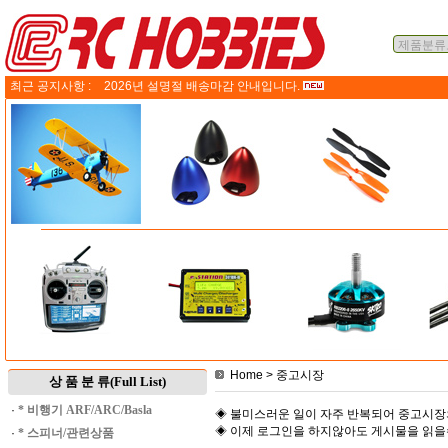
최근 공지사항 :
2026년 설명절 배송마감 안내입니다.
Home
> 중고시장
상 품 분 류(Full List)
·
* 비행기 ARF/ARC/Basla
◈ 불미스러운 일이 자주 반복되어 중고시장
◈ 이제 로그인을 하지않아도 게시물을 읽
·
* 스피너/관련상품