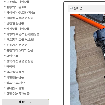
·
* 프로펠라/관련상품
·
* 랜딩기어/플로트
김대윤
·
* 타이어(바퀴/칼라/엑슬)
·
* 커버링 필름/관련상품
·
* 엔진/관련상품
·
* 엔진부품/관련상품
·
* 비행기 부품/조립/관련상품
·
* 연료통/펌프/필터/오일
·
* 조종기/서보 관련
·
* 충전기/테스터기/전선
·
* 모터/덕트
·
* 변속기/전원 관련상품
·
* 배터리
·
* 발사/항공합판
·
* 비행장용 상품
·
* 볼트/너트/기타
·
* 멀티콥터/짐벌
·
* 한정수량 특가상품
장 바 구 니