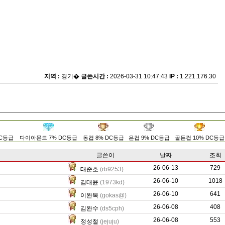
지역 :
경기�
글쓴시간 :
2026-03-31 10:47:43
IP :
1.221.176.30
DC등급
다이아몬드 7% DC등급
동컵 8% DC등급
은컵 9% DC등급
골든컵 10% DC등급
글쓴이
날짜
조회
26-06-13
6470
729
태준호
(rb9253)
26-06-10
183
1018
김대윤
(1973kd)
26-06-10
971
641
이완복
(gokas@)
26-06-08
0
408
김완수
(ds5cph)
26-06-08
377
553
정성철
(jejuju)