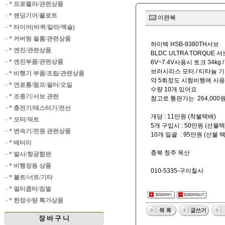
·
* 프로펠라/관련상품
·
* 랜딩기어/플로트
이완복
·
* 타이어(바퀴/칼라/엑슬)
·
* 커버링 필름/관련상품
하이텍 HSB-9380TH서보
·
* 엔진/관련상품
BLDC ULTRA TORQUE 서
·
* 엔진부품/관련상품
6V~7.4V사용시 토크 34kg /
브러시리스 모터 / 티타늄 
·
* 비행기 부품/조립/관련상품
약 5회정도 시험비행에 사
·
* 연료통/펌프/필터/오일
수량 10개 있어요
·
* 조종기/서보 관련
참고로 통판가는 264,000
·
* 충전기/테스터기/전선
개당 : 11만원 (착불택배)
·
* 모터/덕트
5개 구입시 : 50만원 (선불택
·
* 변속기/전원 관련상품
10개 일괄 : 95만원 (선불 
·
* 배터리
충북 청주 옥산
·
* 발사/항공합판
·
* 비행장용 상품
010-5335-구이칠사
·
* 볼트/너트/기타
·
* 멀티콥터/짐벌
·
* 한정수량 특가상품
장 바 구 니