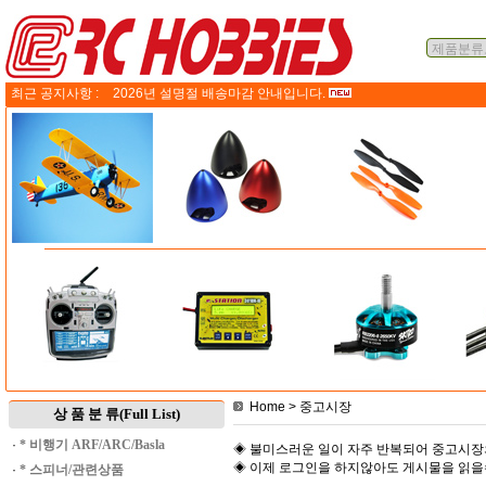
최근 공지사항 :
2026년 설명절 배송마감 안내입니다.
Home
> 중고시장
상 품 분 류(Full List)
·
* 비행기 ARF/ARC/Basla
◈ 불미스러운 일이 자주 반복되어 중고시장
◈ 이제 로그인을 하지않아도 게시물을 읽
·
* 스피너/관련상품