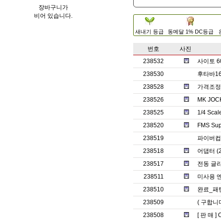
장바구니가
비어 있습니다.
새내기 등급
동메달 1% DC등급
번호
사진
238532
사이토 6
238530
후타바1
238528
가격조정_
238526
MK JO
238525
1/4 Sc
238520
FMS Su
238519
파이버컵
238518
어댑터 (2
238517
전동 글라
238511
미사용 
238510
완료_패턴
238509
( 구합니
238508
[ 판 매 ]