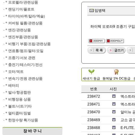
·
* 프로펠라/관련상품
·
* 랜딩기어/플로트
임병택
·
* 타이어(바퀴/칼라/엑슬)
·
* 커버링 필름/관련상품
하이텍 오로라9 조종기 구입
·
* 엔진/관련상품
·
* 엔진부품/관련상품
·
* 비행기 부품/조립/관련상품
·
* 연료통/펌프/필터/오일
·
* 조종기/서보 관련
·
* 충전기/테스터기/전선
·
* 모터/덕트
·
* 변속기/전원 관련상품
새내기 등급
동메달 1% DC등급
·
* 배터리
번호
사진
·
* 발사/항공합판
238472
엑스트라1
·
* 비행장용 상품
238471
엑스트라
·
* 볼트/너트/기타
238470
알미뉴 
·
* 멀티콥터/짐벌
238469
교쇼 공
·
* 한정수량 특가상품
238468
E-FLITE
장 바 구 니