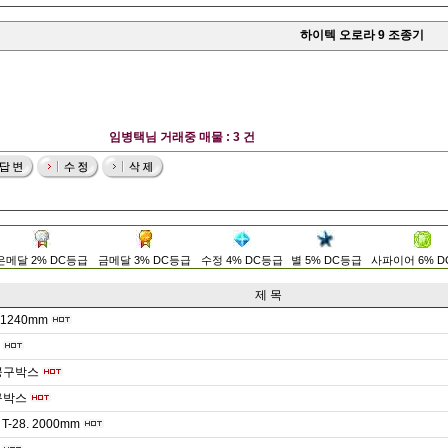
하이텍 오로라 9 조종기
임병택님 거래중 매물 : 3 건
은메달 2% DC등급
금메달 3% DC등급
수정 4% DC등급
별 5% DC등급
사파이어 6% 
제 목
240mm
공구박스
구박스
. T-28. 2000mm