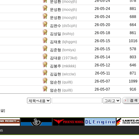
26-05-24
246
578
문성환
(mooyjh)
26-05-24
440
881
문성환
(mooyjh)
26-05-24
320
688
문성환
(mooyjh)
26-05-20
0
664
김완수
(ds5cph)
26-05-18
825
861
김성일
(ksihiy)
26-05-15
398
1016
김재호
(kjhggm)
26-05-15
0
578
김준형
(tomiya)
26-05-14
387
803
김대윤
(1973kd)
26-05-12
80
646
김봉주
(mkikkk)
26-05-11
8139
871
김길현
(wicciw)
26-05-07
0
1099
엄순천
(quilti)
26-05-07
0
916
엄순천
(quilti)
맨끝]
us