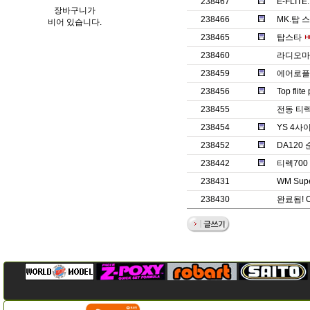
238467
E-FLITE.
장바구니가
238466
MK.탑 
비어 있습니다.
238465
탑스타
238460
라디오마스
238459
에어로플
238456
Top fli
238455
전동 티렉7
238454
YS 4
238452
DA120
238442
티렉70
238431
WM Supe
238430
완료됨! 