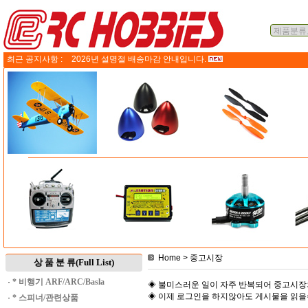
최근 공지사항 :
2026년 설명절 배송마감 안내입니다.
Home
> 중고시장
상 품 분 류(Full List)
·
* 비행기 ARF/ARC/Basla
◈ 불미스러운 일이 자주 반복되어 중고시장
◈ 이제 로그인을 하지않아도 게시물을 읽
·
* 스피너/관련상품