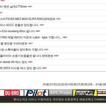
스타 엔진 날개1770mm
터TX16S MK2 MAX ELRS AG01판매완료
러스 61CC 준풀셋 양도합니다.
te p-51d mustang 60cc 팝니다
00x 메탈 배터리 마운트 Latch - type 구합니다...
사이클 엔진용 수퍼마운트
 순정 스톡머플러 깡마후라 구합니다
0 플라이바 조종기포함풀셋 팜니다 판매완료
r stunts 40 박스 양도
OS 25FX 미사용 박스 양도 합니다
[처음]
[이전]
[1]
[2]
[3]
4
[5]
[6]
[7]
[8]
[9]
[10]
...
[다음]
[
회사소개 ||
서비스 이용약관 ||
개인정보 보호정책 ||
배송조회 ||
Contact 