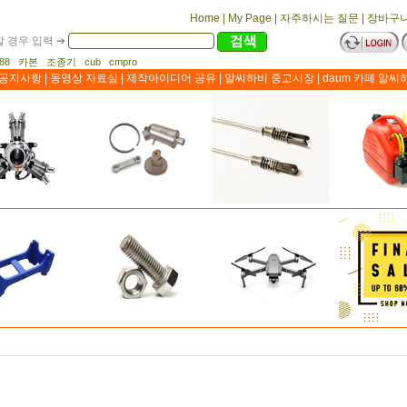
Home
|
My Page
|
자주하시는 질문
|
장바구
 경우 입력 ➔
1188 카본 조종기 cub cmpro
공지사항
|
동영상 자료실
|
제작아이디어 공유
|
알씨하비 중고시장
|
daum 카페 알씨