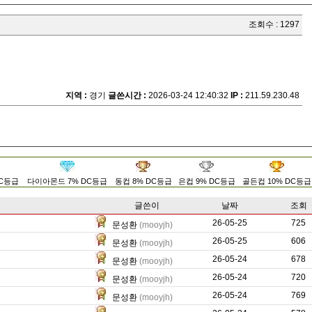
조회수 : 1297
지역 :
경기
글쓴시간 :
2026-03-24 12:40:32
IP :
211.59.230.48
DC등급
다이아몬드 7% DC등급
동컵 8% DC등급
은컵 9% DC등급
골든컵 10% DC등급
글쓴이
날짜
조회
26-05-25
367
725
문성환
(mooyjh)
26-05-25
225
606
문성환
(mooyjh)
26-05-24
160
678
문성환
(mooyjh)
26-05-24
267
720
문성환
(mooyjh)
26-05-24
369
769
문성환
(mooyjh)