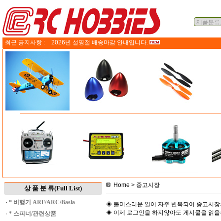
최근 공지사항 :
2026년 설명절 배송마감 안내입니다.
Home
> 중고시장
상 품 분 류(Full List)
·
* 비행기 ARF/ARC/Basla
◈ 불미스러운 일이 자주 반복되어 중고시장
◈ 이제 로그인을 하지않아도 게시물을 읽
·
* 스피너/관련상품