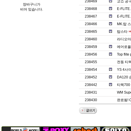
238469
교쇼 공
장바구니가
238468
E-FLITE
비어 있습니다.
238467
E-FLITE.
238466
MK.탑 
238465
탑스타
238460
라디오마스
238459
에어로플
238456
Top fli
238455
전동 티렉7
238454
YS 4
238452
DA120
238442
티렉70
238431
WM Supe
238430
완료됨! 