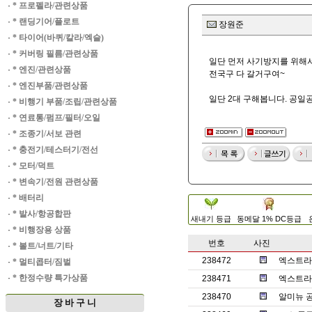
·
* 프로펠라/관련상품
·
* 랜딩기어/플로트
장원준
·
* 타이어(바퀴/칼라/엑슬)
·
* 커버링 필름/관련상품
일단 먼저 사기방지를 위해
·
* 엔진/관련상품
전국구 다 갈거구여~
·
* 엔진부품/관련상품
일단 2대 구해봅니다. 공일공
·
* 비행기 부품/조립/관련상품
·
* 연료통/펌프/필터/오일
·
* 조종기/서보 관련
·
* 충전기/테스터기/전선
·
* 모터/덕트
·
* 변속기/전원 관련상품
·
* 배터리
·
* 발사/항공합판
새내기 등급
동메달 1% DC등급
·
* 비행장용 상품
번호
사진
·
* 볼트/너트/기타
238472
엑스트라1
·
* 멀티콥터/짐벌
·
* 한정수량 특가상품
238471
엑스트라
238470
알미뉴 
장 바 구 니