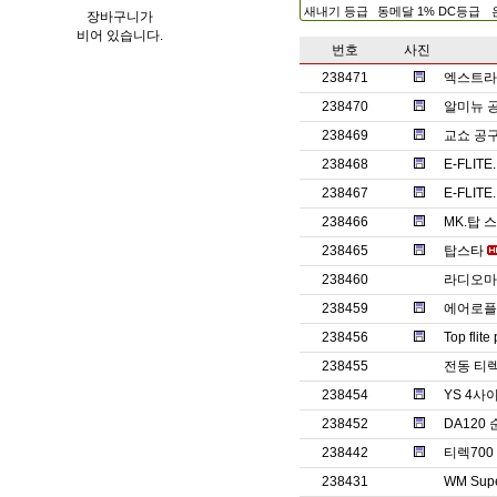
새내기 등급
동메달 1% DC등급
장바구니가
비어 있습니다.
번호
사진
238471
엑스트라
238470
알미뉴 
238469
교쇼 공
238468
E-FLITE
238467
E-FLITE.
238466
MK.탑 
238465
탑스타
238460
라디오마스
238459
에어로플
238456
Top fli
238455
전동 티렉7
238454
YS 4
238452
DA120
238442
티렉70
238431
WM Supe