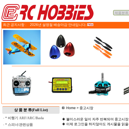
최근 공지사항 :
2026년 설명절 배송마감 안내입니다.
Home
> 중고시장
상 품 분 류(Full List)
·
* 비행기 ARF/ARC/Basla
◈ 불미스러운 일이 자주 반복되어 중고시장
◈ 이제 로그인을 하지않아도 게시물을 읽
·
* 스피너/관련상품