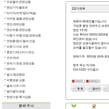
·
* 프로펠라/관련상품
·
* 랜딩기어/플로트
이완복
·
* 타이어(바퀴/칼라/엑슬)
·
* 커버링 필름/관련상품
제목의 90엔진헬기입니다.
·
* 엔진/관련상품
구입후 몇번 안띄우고 보관만
·
* 엔진부품/관련상품
엔진 YS 91
서보 후타바 S9202,9204등
·
* 비행기 부품/조립/관련상품
메인로터 없습니다.
·
* 연료통/펌프/필터/오일
엔진은 오래사용하지 않아서
·
* 조종기/서보 관련
오버홀 필요할수 있습니다.
·
* 충전기/테스터기/전선
판매가격 : 80만원 (핀매 완
·
* 모터/덕트
·
* 변속기/전원 관련상품
청주 옥산 직거래
·
* 배터리
010-5335-구이칠사
·
* 발사/항공합판
·
* 비행장용 상품
·
* 볼트/너트/기타
·
* 멀티콥터/짐벌
·
* 한정수량 특가상품
장 바 구 니