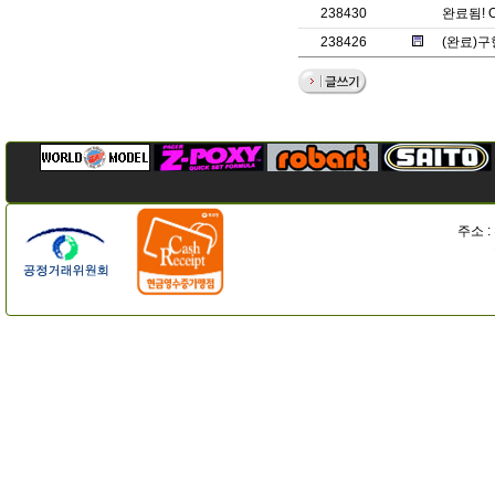
238430
완료됨! 
238426
(완료)구
주소 :