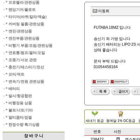
·
* 프로펠라/관련상품
·
* 랜딩기어/플로트
이동희
·
* 타이어(바퀴/칼라/엑슬)
·
* 커버링 필름/관련상품
FUTABA 18MZ 입니다
·
* 엔진/관련상품
·
* 엔진부품/관련상품
송신기 와 가방 입니다
송신기 배터리는 LIPO 2S
·
* 비행기 부품/조립/관련상품
상태 좋습니다
·
* 연료통/펌프/필터/오일
·
* 조종기/서보 관련
문자 부탁 드립니다
01054458164
·
* 충전기/테스터기/전선
·
* 모터/덕트
·
* 변속기/전원 관련상품
·
* 배터리
·
* 발사/항공합판
·
* 비행장용 상품
·
* 볼트/너트/기타
·
* 멀티콥터/짐벌
새내기 등급
동메달 1% DC등급
·
* 한정수량 특가상품
번호
사진
장 바 구 니
238472
엑스트라1