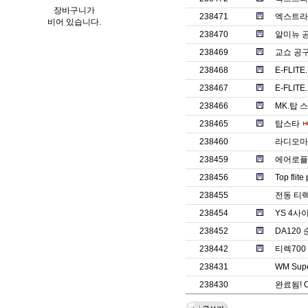
장바구니가
238471
엑스트라
비어 있습니다.
238470
알미뉴 
238469
교쇼 공
238468
E-FLITE
238467
E-FLITE.
238466
MK.탑 
238465
탑스타
238460
라디오마스
238459
에어로플
238456
Top fli
238455
전동 티렉7
238454
YS 4
238452
DA120
238442
티렉70
238431
WM Supe
238430
완료됨! 