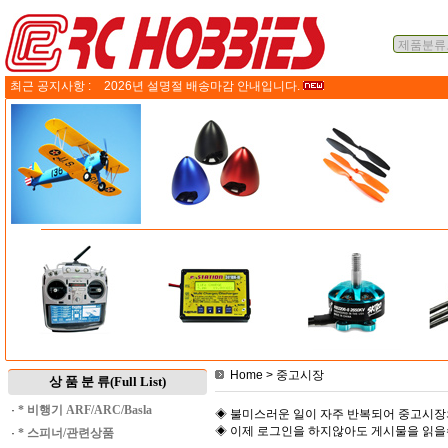
최근 공지사항 :
2026년 설명절 배송마감 안내입니다.
Home
> 중고시장
상 품 분 류(Full List)
·
* 비행기 ARF/ARC/Basla
◈ 불미스러운 일이 자주 반복되어 중고시장
◈ 이제 로그인을 하지않아도 게시물을 읽
·
* 스피너/관련상품