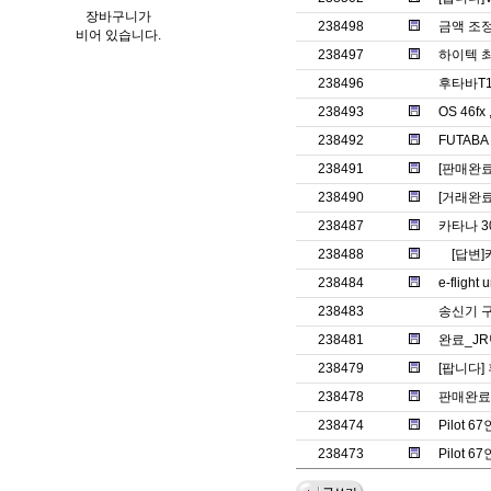
장바구니가
238498
금액 조
비어 있습니다.
238497
하이텍 
238496
후타바T1
238493
OS 46f
238492
FUTAB
238491
[판매완
238490
[거래완료
238487
카타나 3
238488
[답변]
238484
e-fligh
238483
송신기 구
238481
완료_JR
238479
[팝니다]
238478
판매완료.
238474
Pilot 6
238473
Pilot 6