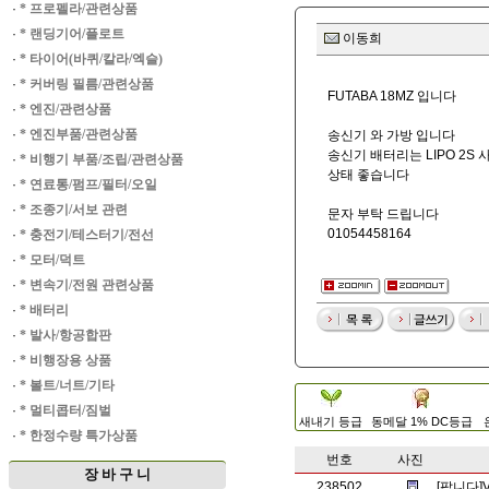
·
* 프로펠라/관련상품
·
* 랜딩기어/플로트
이동희
·
* 타이어(바퀴/칼라/엑슬)
·
* 커버링 필름/관련상품
FUTABA 18MZ 입니다
·
* 엔진/관련상품
·
* 엔진부품/관련상품
송신기 와 가방 입니다
송신기 배터리는 LIPO 2S
·
* 비행기 부품/조립/관련상품
상태 좋습니다
·
* 연료통/펌프/필터/오일
·
* 조종기/서보 관련
문자 부탁 드립니다
01054458164
·
* 충전기/테스터기/전선
·
* 모터/덕트
·
* 변속기/전원 관련상품
·
* 배터리
·
* 발사/항공합판
·
* 비행장용 상품
·
* 볼트/너트/기타
·
* 멀티콥터/짐벌
새내기 등급
동메달 1% DC등급
·
* 한정수량 특가상품
번호
사진
장 바 구 니
238502
[팝니다]Vla