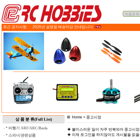
최근 공지사항 :
2026년 설명절 배송마감 안내입니다.
Home
> 중고시장
상 품 분 류(Full List)
·
* 비행기 ARF/ARC/Basla
◈ 불미스러운 일이 자주 반복되어 중고시장
◈ 이제 로그인을 하지않아도 게시물을 읽
·
* 스피너/관련상품