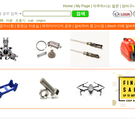
Home
|
My Page
|
자주하시는 질문
|
장바구
 경우 입력 ➔
1188 카본 조종기 cub cmpro
공지사항
|
동영상 자료실
|
제작아이디어 공유
|
알씨하비 중고시장
|
daum 카페 알씨