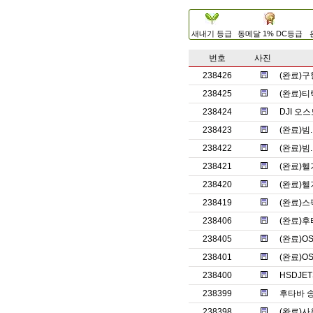
새내기 등급
동메달 1% DC등급
번호
사진
238426
(완료)구
238425
(완료)티
238424
DJI 오
238423
(완료)
238422
(완료)
238421
(완료)헬
238420
(완료)헬
238419
(완료)스
238406
(완료)후
238405
(완료)O
238401
(완료)O
238400
HSDJET
238399
후타바 송
238398
(완료)