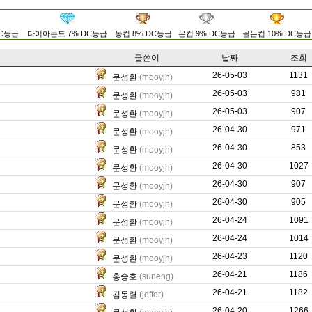
DC등급
다이아몬드 7% DC등급
동컵 8% DC등급
은컵 9% DC등급
골든컵 10% DC등급
글쓴이
날짜
조회
26-05-03
652
1131
문성환
(mooyjh)
26-05-03
452
981
문성환
(mooyjh)
26-05-03
431
907
문성환
(mooyjh)
26-04-30
753
971
문성환
(mooyjh)
26-04-30
421
853
문성환
(mooyjh)
26-04-30
559
1027
문성환
(mooyjh)
26-04-30
372
907
문성환
(mooyjh)
26-04-30
389
905
문성환
(mooyjh)
26-04-24
7543
1091
문성환
(mooyjh)
26-04-24
9830
1014
문성환
(mooyjh)
26-04-23
5017
1120
문성환
(mooyjh)
26-04-21
626
1186
홍승호
(suneng)
26-04-21
844
1182
김동렬
(jeffer)
26-04-20
2940
1266