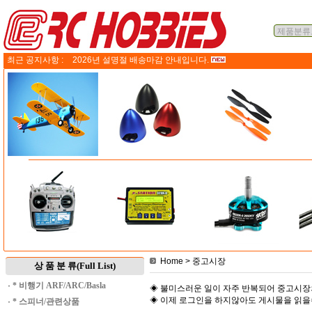
최근 공지사항 :
2026년 설명절 배송마감 안내입니다.
Home
> 중고시장
상 품 분 류(Full List)
·
* 비행기 ARF/ARC/Basla
◈ 불미스러운 일이 자주 반복되어 중고시장
◈ 이제 로그인을 하지않아도 게시물을 읽
·
* 스피너/관련상품