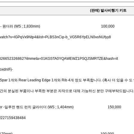
(판매) 발사비행기 키트
s Wanderer - 원더러 (WS ; 1,830mm) 100,000
m/watch?v=lGPqVx9Ntp4&list=PLBS3nCip-b_VG5R6YpELN0voNUfyy8
itm/326652326862?itmmeta=01KGSTA0YQAWEWZ1PSQJSMRTZE&hash=it
xdnlFj-
 1개와 Rear Leading Edge 1개와 Rib 4개 정도 부족합니다. (혹사 더 있을 수 
간의 분실된 부품이나 부족한 부분은 자작으로 대체 가능하신 분만 구매부탁드립니다
unch Glider -일루전 핸드 런치 글라이더 (WS ; 1,404mm) 150,000
tm/227159438484