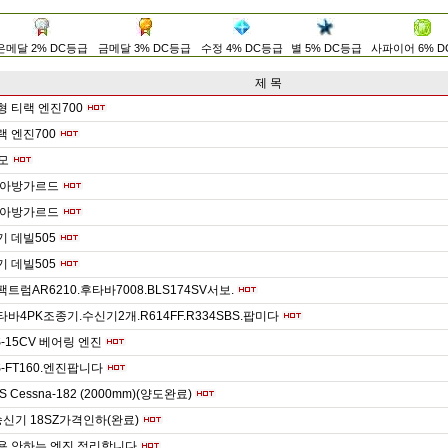
은메달 2% DC등급
금메달 3% DC등급
수정 4% DC등급
별 5% DC등급
사파이어 6% 
제 목
형 티랙 엔진700
랙 엔진700
스모
빔.아방가르드
빔.아방가르드
기 데빌505
기 데빌505
팩트럼AR6210.후타바7008.BLS174SV서보.
타바4PK조종기.수신기2개.R614FF.R334SBS.팝미다
S-15CV 베어링 엔진
S-FT160.엔진팝니다
S Cessna-182 (2000mm)(양도완료)
신기 18SZ가격인하(완료)
사용 안하는 엔진 정리합니다