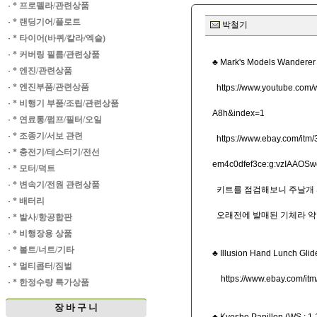
·
* 프로펠라/관련상품
·
* 랜딩기어/플로트
박철기
·
* 타이어(바퀴/칼라/엑슬)
·
* 커버링 필름/관련상품
♣ Mark's Model
·
* 엔진/관련상품
·
* 엔진부품/관련상품
https://www.youtube.co
·
* 비행기 부품/조립/관련상품
A8h&index=1
·
* 연료통/펌프/필터/오일
·
* 조종기/서보 관련
https://www.ebay.com/
·
* 충전기/테스터기/전선
em4c0dfef3ce:g:vzIAAOSwo
·
* 모터/덕트
·
* 변속기/전원 관련상품
키트를 점검해보니 주날개 Spar
·
* 배터리
오래전에 발매된 기체라 약
·
* 발사/항공합판
·
* 비행장용 상품
·
* 볼트/너트/기타
♣ Illusion Hand L
·
* 멀티콥터/짐벌
https://www.ebay.com/i
·
* 한정수량 특가상품
장 바 구 니