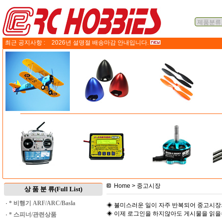
최근 공지사항 :
2026년 설명절 배송마감 안내입니다.
Home
> 중고시장
상 품 분 류(Full List)
·
* 비행기 ARF/ARC/Basla
◈ 불미스러운 일이 자주 반복되어 중고시장
◈ 이제 로그인을 하지않아도 게시물을 읽
·
* 스피너/관련상품