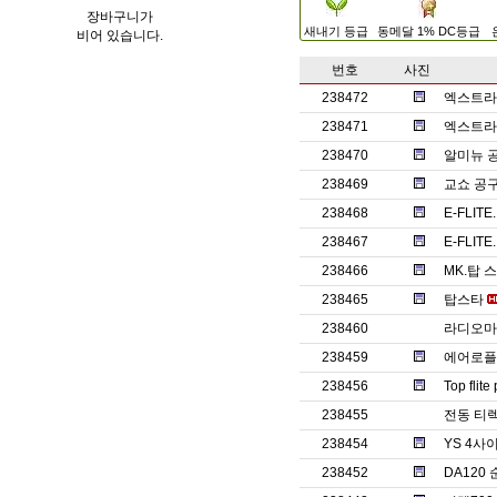
장바구니가
새내기 등급
동메달 1% DC등급
비어 있습니다.
번호
사진
238472
엑스트라1
238471
엑스트라
238470
알미뉴 
238469
교쇼 공
238468
E-FLITE
238467
E-FLITE.
238466
MK.탑 
238465
탑스타
238460
라디오마스
238459
에어로플
238456
Top fli
238455
전동 티렉7
238454
YS 4
238452
DA120