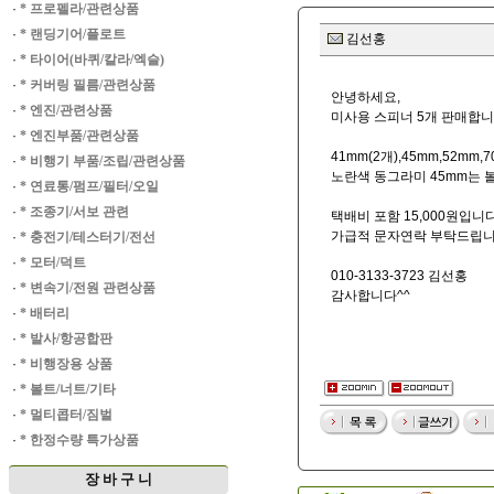
·
* 프로펠라/관련상품
·
* 랜딩기어/플로트
김선홍
·
* 타이어(바퀴/칼라/엑슬)
·
* 커버링 필름/관련상품
안녕하세요,
·
* 엔진/관련상품
미사용 스피너 5개 판매합니
·
* 엔진부품/관련상품
41mm(2개),45mm,52mm,
·
* 비행기 부품/조립/관련상품
노란색 동그라미 45mm는 
·
* 연료통/펌프/필터/오일
·
* 조종기/서보 관련
택배비 포함 15,000원입니다
가급적 문자연락 부탁드립니
·
* 충전기/테스터기/전선
·
* 모터/덕트
010-3133-3723 김선홍
·
* 변속기/전원 관련상품
감사합니다^^
·
* 배터리
·
* 발사/항공합판
·
* 비행장용 상품
·
* 볼트/너트/기타
·
* 멀티콥터/짐벌
·
* 한정수량 특가상품
장 바 구 니