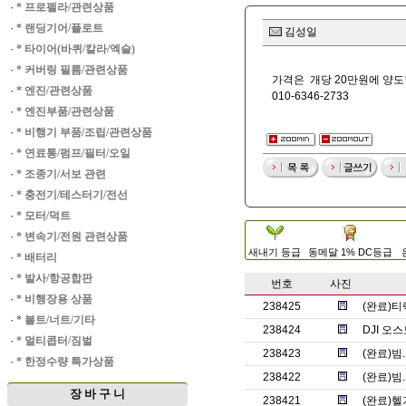
·
* 프로펠라/관련상품
·
* 랜딩기어/플로트
김성일
·
* 타이어(바퀴/칼라/엑슬)
·
* 커버링 필름/관련상품
가격은 개당 20만원에 양도합니
·
* 엔진/관련상품
010-6346-2733
·
* 엔진부품/관련상품
·
* 비행기 부품/조립/관련상품
·
* 연료통/펌프/필터/오일
·
* 조종기/서보 관련
·
* 충전기/테스터기/전선
·
* 모터/덕트
·
* 변속기/전원 관련상품
새내기 등급
동메달 1% DC등급
·
* 배터리
·
* 발사/항공합판
번호
사진
·
* 비행장용 상품
238425
(완료)티
·
* 볼트/너트/기타
238424
DJI 오
·
* 멀티콥터/짐벌
238423
(완료)
·
* 한정수량 특가상품
238422
(완료)
장 바 구 니
238421
(완료)헬