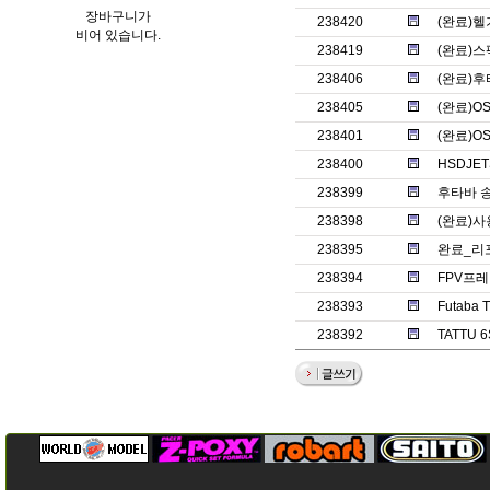
장바구니가
238420
(완료)헬
비어 있습니다.
238419
(완료)스
238406
(완료)후
238405
(완료)O
238401
(완료)O
238400
HSDJET
238399
후타바 송
238398
(완료)
238395
완료_리
238394
FPV프레
238393
Futaba
238392
TATTU