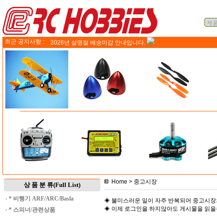
최근 공지사항 :
2026년 설명절 배송마감 안내입니다.
Home
> 중고시장
상 품 분 류(Full List)
·
* 비행기 ARF/ARC/Basla
◈ 불미스러운 일이 자주 반복되어 중고시장
◈ 이제 로그인을 하지않아도 게시물을 읽
·
* 스피너/관련상품