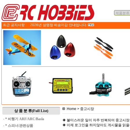
최근 공지사항 :
2026년 설명절 배송마감 안내입니다.
Home
> 중고시장
상 품 분 류(Full List)
·
* 비행기 ARF/ARC/Basla
◈ 불미스러운 일이 자주 반복되어 중고시장
◈ 이제 로그인을 하지않아도 게시물을 읽
·
* 스피너/관련상품