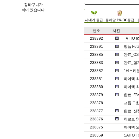
장바구니가
비어 있습니다.
새내기 등급
동메달 1% DC등급
번호
사진
238392
TATTU
238391
정품 Fut
238385
완료_OS
238383
완료_헬기
238382
1/4스케
238381
하이텍 최
238380
하이텍 최
238379
완료_F3
238378
프롭 구
238377
완료_신
238376
히로보 S
238375
하이텍 오
238369
SAITO 