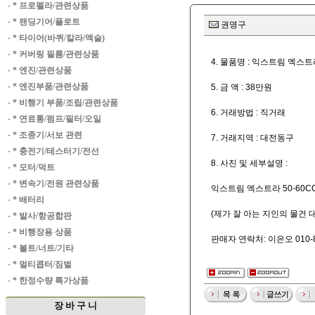
·
* 프로펠라/관련상품
·
* 랜딩기어/플로트
권명구
·
* 타이어(바퀴/칼라/엑슬)
·
* 커버링 필름/관련상품
4. 물품명 : 익스트림 엑스
·
* 엔진/관련상품
·
* 엔진부품/관련상품
5. 금 액 : 38만원
·
* 비행기 부품/조립/관련상품
6. 거래방법 : 직거래
·
* 연료통/펌프/필터/오일
·
* 조종기/서보 관련
7. 거래지역 : 대전동구
·
* 충전기/테스터기/전선
8. 사진 및 세부설명 :
·
* 모터/덕트
·
* 변속기/전원 관련상품
익스트림 엑스트라 50-60
·
* 배터리
(제가 잘 아는 지인의 물건 
·
* 발사/항공합판
·
* 비행장용 상품
판매자 연락처: 이은오 010-88
·
* 볼트/너트/기타
·
* 멀티콥터/짐벌
·
* 한정수량 특가상품
장 바 구 니