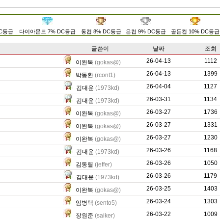
DC등급
다이아몬드 7% DC등급
동컵 8% DC등급
은컵 9% DC등급
골든컵 10% DC등급
글쓴이
날짜
조회
26-04-13
1690
1112
이완복
(gokas@)
26-04-13
2394
1399
박동환
(rcont1)
26-04-04
180
1127
김대윤
(1973kd)
26-03-31
148
1134
김대윤
(1973kd)
26-03-27
0
1736
이완복
(gokas@)
26-03-27
2266
1331
이완복
(gokas@)
26-03-27
2228
1230
이완복
(gokas@)
26-03-26
76
1168
김대윤
(1973kd)
26-03-26
0
1050
김동렬
(jeffer)
26-03-26
218
1179
김대윤
(1973kd)
26-03-25
414
1403
이완복
(gokas@)
26-03-24
0
1303
임병택
(sento5)
26-03-22
0
1009
장원준
(saiker)