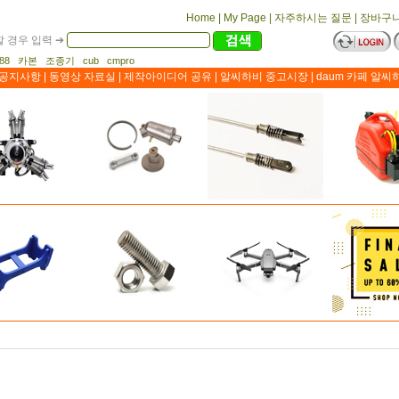
Home
|
My Page
|
자주하시는 질문
|
장바구
 경우 입력 ➔
1188 카본 조종기 cub cmpro
공지사항
|
동영상 자료실
|
제작아이디어 공유
|
알씨하비 중고시장
|
daum 카페 알씨