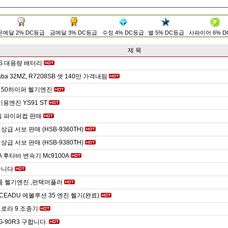
은메달 2% DC등급
금메달 3% DC등급
수정 4% DC등급
별 5% DC등급
사파이어 6% 
제 목
 6S 대용량 배터리
aba 32MZ, R7208SB 셋 140만 가격내림
 50하이퍼 헬기엔진
용엔진 YS91 ST
일 파이퍼컵 판매
상급 서보 판매 (HSB-9360TH)
상급 서보 판매 (HSB-9380TH)
A 후타바 변속기 Mc9100A
합니다
품 헬기엔진 ,펀택머플러
CEADU 에볼루션 35 엔진 헬기(완료)
로라 9 조종기
FG-90R3 구합니다.