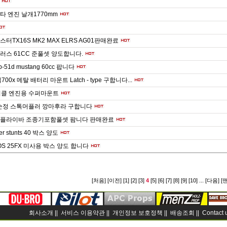
스타 엔진 날개1770mm
터TX16S MK2 MAX ELRS AG01판매완료
러스 61CC 준풀셋 양도합니다.
te p-51d mustang 60cc 팝니다
00x 메탈 배터리 마운트 Latch - type 구합니다...
사이클 엔진용 수퍼마운트
 순정 스톡머플러 깡마후라 구합니다
0 플라이바 조종기포함풀셋 팜니다 판매완료
r stunts 40 박스 양도
OS 25FX 미사용 박스 양도 합니다
[처음]
[이전]
[1]
[2]
[3]
4
[5]
[6]
[7]
[8]
[9]
[10]
...
[다음]
[
회사소개 ||
서비스 이용약관 ||
개인정보 보호정책 ||
배송조회 ||
Contact 