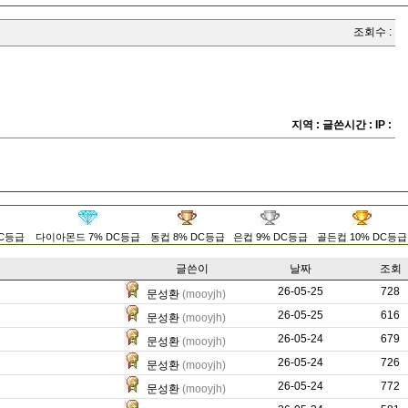
조회수 :
지역 :
글쓴시간 :
IP :
DC등급
다이아몬드 7% DC등급
동컵 8% DC등급
은컵 9% DC등급
골든컵 10% DC등급
글쓴이
날짜
조회
26-05-25
369
728
문성환
(mooyjh)
26-05-25
228
616
문성환
(mooyjh)
26-05-24
160
679
문성환
(mooyjh)
26-05-24
269
726
문성환
(mooyjh)
26-05-24
370
772
문성환
(mooyjh)