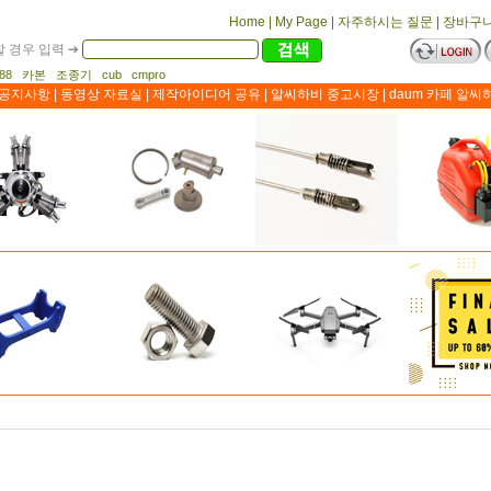
Home
|
My Page
|
자주하시는 질문
|
장바구
 경우 입력 ➔
1188 카본 조종기 cub cmpro
공지사항
|
동영상 자료실
|
제작아이디어 공유
|
알씨하비 중고시장
|
daum 카페 알씨