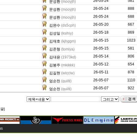
26-05-24
247
581
문성환
(mooyjh)
26-05-24
444
888
문성환
(mooyjh)
26-05-24
320
688
문성환
(mooyjh)
26-05-20
0
667
김완수
(ds5cph)
26-05-18
833
869
김성일
(ksihiy)
26-05-15
401
1023
김재호
(kjhggm)
26-05-15
0
581
김준형
(tomiya)
26-05-14
389
806
김대윤
(1973kd)
26-05-12
81
654
김봉주
(mkikkk)
26-05-11
8205
878
김길현
(wicciw)
26-05-07
0
1110
엄순천
(quilti)
26-05-07
0
922
엄순천
(quilti)
맨끝]
us