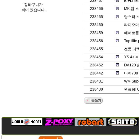
238467
E-FLITE.
장바구니가
238466
MK.탑 
비어 있습니다.
238465
탑스타
238460
라디오마스
238459
에어로플
238456
Top fli
238455
전동 티렉7
238454
YS 4
238452
DA120
238442
티렉70
238431
WM Supe
238430
완료됨! 