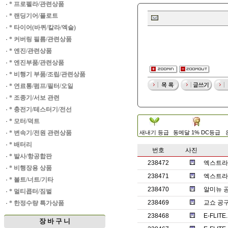
·
* 프로펠라/관련상품
·
* 랜딩기어/플로트
·
* 타이어(바퀴/칼라/엑슬)
·
* 커버링 필름/관련상품
·
* 엔진/관련상품
·
* 엔진부품/관련상품
·
* 비행기 부품/조립/관련상품
·
* 연료통/펌프/필터/오일
·
* 조종기/서보 관련
·
* 충전기/테스터기/전선
·
* 모터/덕트
·
* 변속기/전원 관련상품
새내기 등급
동메달 1% DC등급
·
* 배터리
번호
사진
·
* 발사/항공합판
238472
엑스트라1
·
* 비행장용 상품
238471
엑스트라
·
* 볼트/너트/기타
238470
알미뉴 
·
* 멀티콥터/짐벌
238469
교쇼 공
·
* 한정수량 특가상품
238468
E-FLITE
장 바 구 니