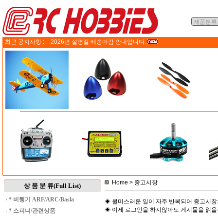
최근 공지사항 :
2026년 설명절 배송마감 안내입니다.
Home
> 중고시장
상 품 분 류(Full List)
·
* 비행기 ARF/ARC/Basla
◈ 불미스러운 일이 자주 반복되어 중고시장
◈ 이제 로그인을 하지않아도 게시물을 읽
·
* 스피너/관련상품