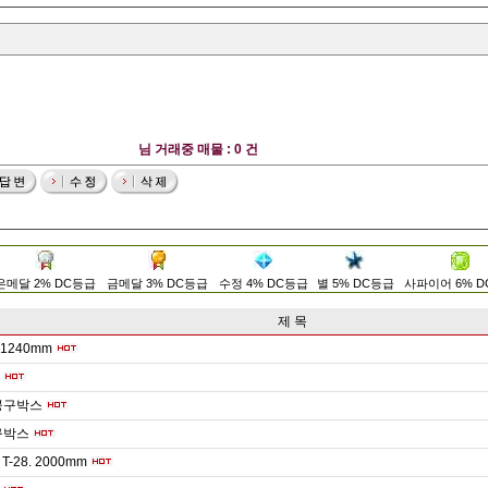
님 거래중 매물 : 0 건
은메달 2% DC등급
금메달 3% DC등급
수정 4% DC등급
별 5% DC등급
사파이어 6% 
제 목
240mm
공구박스
구박스
. T-28. 2000mm