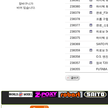
238381
하이텍 최
장바구니가
238380
하이텍 최
비어 있습니다.
238379
완료_F3
238378
프롭 구
238377
완료_신
238376
히로보 S
238375
하이텍 오
238369
SAITO 
238359
히로보 SST
238358
O.S. 엔
238357
점퍼 T2
238355
FUTABA