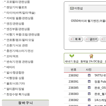
·
* 프로펠라/관련상품
·
* 랜딩기어/플로트
이헌섭
·
* 타이어(바퀴/칼라/엑슬)
·
* 커버링 필름/관련상품
OS50하이퍼 헬기엔진,머플
·
* 엔진/관련상품
·
* 엔진부품/관련상품
·
* 비행기 부품/조립/관련상품
·
* 연료통/펌프/필터/오일
·
* 조종기/서보 관련
·
* 충전기/테스터기/전선
·
* 모터/덕트
새내기 등급
동메달 1% DC등급
·
* 변속기/전원 관련상품
·
* 배터리
번호
사진
·
* 발사/항공합판
238392
TATTU
·
* 비행장용 상품
238391
정품 Fut
·
* 볼트/너트/기타
238385
완료_OS
·
* 멀티콥터/짐벌
238383
완료_헬기
·
* 한정수량 특가상품
238382
1/4스케
장 바 구 니