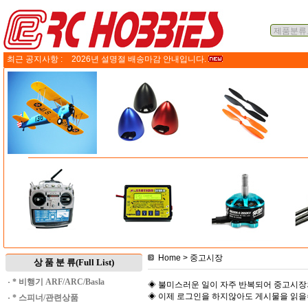
최근 공지사항 :
2026년 설명절 배송마감 안내입니다.
Home
> 중고시장
상 품 분 류(Full List)
·
* 비행기 ARF/ARC/Basla
◈ 불미스러운 일이 자주 반복되어 중고시장
◈ 이제 로그인을 하지않아도 게시물을 읽
·
* 스피너/관련상품