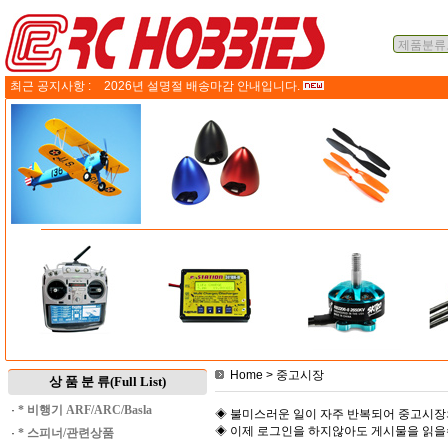
최근 공지사항 :
2026년 설명절 배송마감 안내입니다.
Home
> 중고시장
상 품 분 류(Full List)
·
* 비행기 ARF/ARC/Basla
◈ 불미스러운 일이 자주 반복되어 중고시장
◈ 이제 로그인을 하지않아도 게시물을 읽
·
* 스피너/관련상품