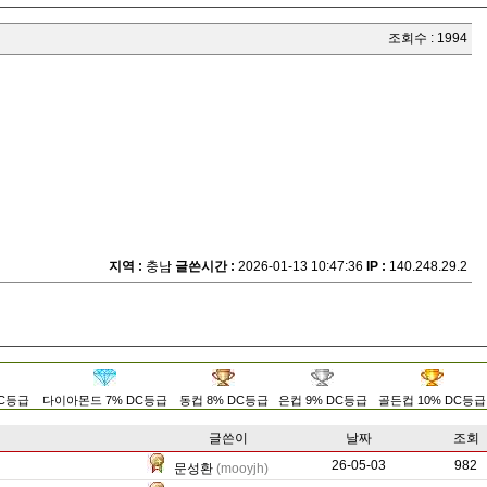
조회수 : 1994
지역 :
충남
글쓴시간 :
2026-01-13 10:47:36
IP :
140.248.29.2
DC등급
다이아몬드 7% DC등급
동컵 8% DC등급
은컵 9% DC등급
골든컵 10% DC등급
글쓴이
날짜
조회
26-05-03
453
982
문성환
(mooyjh)