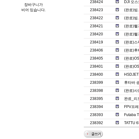
238424
DJI 오
장바구니가
비어 있습니다.
238423
(완료)
238422
(완료)
238421
(완료)헬
238420
(완료)헬
238419
(완료)스
238406
(완료)후
238405
(완료)O
238401
(완료)O
238400
HSDJET
238399
후타바 송
238398
(완료)
238395
완료_리
238394
FPV프레
238393
Futaba
238392
TATTU