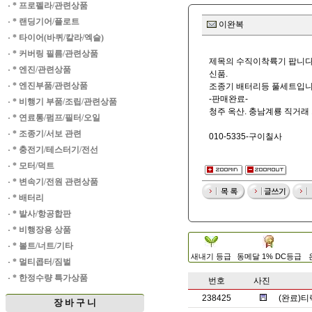
·
* 프로펠라/관련상품
·
* 랜딩기어/플로트
이완복
·
* 타이어(바퀴/칼라/엑슬)
·
* 커버링 필름/관련상품
제목의 수직이착륙기 팝니다
·
* 엔진/관련상품
신품.
·
* 엔진부품/관련상품
조종기 배터리등 풀세트입니
-판매완료-
·
* 비행기 부품/조립/관련상품
청주 옥산. 충남계룡 직거래
·
* 연료통/펌프/필터/오일
·
* 조종기/서보 관련
010-5335-구이칠사
·
* 충전기/테스터기/전선
·
* 모터/덕트
·
* 변속기/전원 관련상품
·
* 배터리
·
* 발사/항공합판
·
* 비행장용 상품
·
* 볼트/너트/기타
새내기 등급
동메달 1% DC등급
·
* 멀티콥터/짐벌
·
* 한정수량 특가상품
번호
사진
238425
(완료)티
장 바 구 니