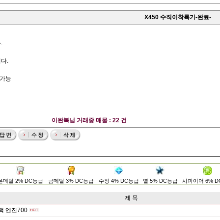
X450 수직이착륙기-완료-
.
다.
 가능
이완복님 거래중 매물 : 22 건
은메달 2% DC등급
금메달 3% DC등급
수정 4% DC등급
별 5% DC등급
사파이어 6% 
제 목
랙 엔진700