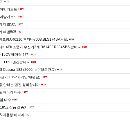
스모
빔.아방가르드
빔.아방가르드
기 데빌505
기 데빌505
팩트럼AR6210.후타바7008.BLS174SV서보.
타바4PK조종기.수신기2개.R614FF.R334SBS.팝미다
S-15CV 베어링 엔진
S-FT160.엔진팝니다
S Cessna-182 (2000mm)(양도완료)
신기 18SZ가격인하(완료)
사용 안하는 엔진 정리합니다
포 배터리 다수
임 다수
 T18SZ 신품 조종기
 6S 대용량 배터리