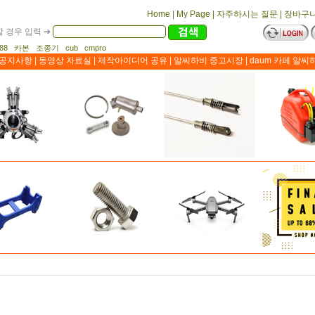
Home
|
My Page
|
자주하시는 질문
|
장바구
 경우 입력 ➔
1188 카본 조종기 cub cmpro
공지사항
|
동영상 자료실
|
제작아이디어 공유
|
알씨하비 중고시장
|
daum 카페 알씨