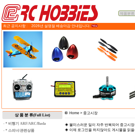
최근 공지사항 :
2026년 설명절 배송마감 안내입니다.
Home
> 중고시장
상 품 분 류(Full List)
·
* 비행기 ARF/ARC/Basla
◈ 불미스러운 일이 자주 반복되어 중고시장
◈ 이제 로그인을 하지않아도 게시물을 읽
·
* 스피너/관련상품