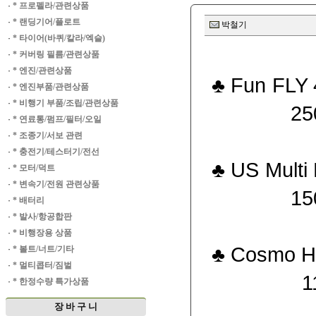
·
* 프로펠라/관련상품
·
* 랜딩기어/플로트
박철기
·
* 타이어(바퀴/칼라/엑슬)
·
* 커버링 필름/관련상품
·
* 엔진/관련상품
♣ Fun 
·
* 엔진부품/관련상품
·
* 비행기 부품/조립/관련상품
250,
·
* 연료통/펌프/필터/오일
·
* 조종기/서보 관련
·
* 충전기/테스터기/전선
♣ US M
·
* 모터/덕트
·
* 변속기/전원 관련상품
150,
·
* 배터리
·
* 발사/항공합판
·
* 비행장용 상품
♣ Co
·
* 볼트/너트/기타
·
* 멀티콥터/짐벌
110,
·
* 한정수량 특가상품
장 바 구 니