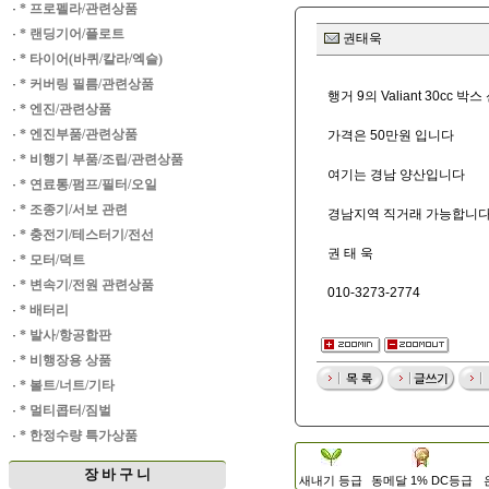
·
* 프로펠라/관련상품
·
* 랜딩기어/플로트
권태욱
·
* 타이어(바퀴/칼라/엑슬)
·
* 커버링 필름/관련상품
행거 9의 Valiant 30cc 
·
* 엔진/관련상품
·
* 엔진부품/관련상품
가격은 50만원 입니다
·
* 비행기 부품/조립/관련상품
여기는 경남 양산입니다
·
* 연료통/펌프/필터/오일
·
* 조종기/서보 관련
경남지역 직거래 가능합니다
·
* 충전기/테스터기/전선
권 태 욱
·
* 모터/덕트
·
* 변속기/전원 관련상품
010-3273-2774
·
* 배터리
·
* 발사/항공합판
·
* 비행장용 상품
·
* 볼트/너트/기타
·
* 멀티콥터/짐벌
·
* 한정수량 특가상품
장 바 구 니
새내기 등급
동메달 1% DC등급