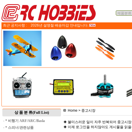
최근 공지사항 :
2026년 설명절 배송마감 안내입니다.
Home
> 중고시장
상 품 분 류(Full List)
·
* 비행기 ARF/ARC/Basla
◈ 불미스러운 일이 자주 반복되어 중고시장
◈ 이제 로그인을 하지않아도 게시물을 읽
·
* 스피너/관련상품