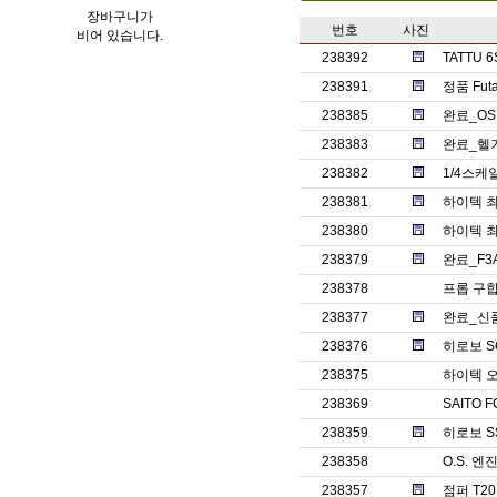
장바구니가
번호
사진
비어 있습니다.
238392
TATTU
238391
정품 Fut
238385
완료_OS
238383
완료_헬기
238382
1/4스케
238381
하이텍 최
238380
하이텍 최
238379
완료_F3
238378
프롭 구
238377
완료_신
238376
히로보 S
238375
하이텍 오
238369
SAITO 
238359
히로보 SST
238358
O.S. 엔
238357
점퍼 T2