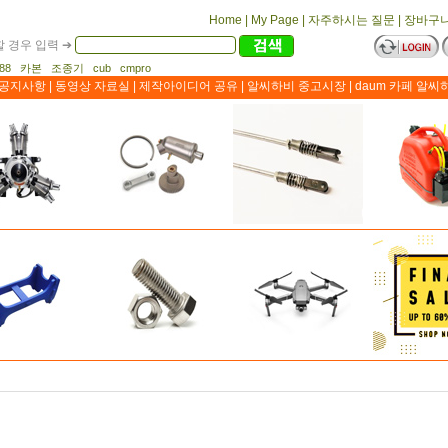
Home
|
My Page
|
자주하시는 질문
|
장바구
 경우 입력 ➔
1188 카본 조종기 cub cmpro
공지사항
|
동영상 자료실
|
제작아이디어 공유
|
알씨하비 중고시장
|
daum 카페 알씨