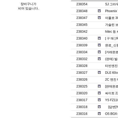
장바구니가
238354
SJ 그라
비어 있습니다.
238348
Phoenix
238347
아폴로 3
238345
가솔린 보
238342
hitec 
238340
[ 구 매 ] 
238339
완료_신
238334
[거래완료]
238332
(판매) 
238328
터빈엔진
238327
DLE 60c
238326
2C 엔진 O
238325
[판매완료]
238320
싸이토 2
238317
YS FZ1
238318
[답변]
238316
OS BG