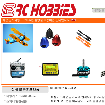
최근 공지사항 :
2026년 설명절 배송마감 안내입니다.
Home
> 중고시장
상 품 분 류(Full List)
·
* 비행기 ARF/ARC/Basla
◈ 불미스러운 일이 자주 반복되어 중고시장
◈ 이제 로그인을 하지않아도 게시물을 읽
·
* 스피너/관련상품