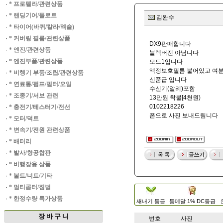
·
* 프로펠라/관련상품
·
* 랜딩기어/플로트
김완수
·
* 타이어(바퀴/칼라/엑슬)
·
* 커버링 필름/관련상품
DX9판매합니다
·
* 엔진/관련상품
블렉버전 아님니다
·
* 엔진부품/관련상품
모드1입니다
액정보호필름 붙어있고 여분
·
* 비행기 부품/조립/관련상품
신품급 입니다
·
* 연료통/펌프/필터/오일
수신기(알리)포함
·
* 조종기/서보 관련
13만원 착불[4천원)
0102218226
·
* 충전기/테스터기/전선
폰으로 사진 보내드림니다
·
* 모터/덕트
·
* 변속기/전원 관련상품
·
* 배터리
·
* 발사/항공합판
·
* 비행장용 상품
·
* 볼트/너트/기타
·
* 멀티콥터/짐벌
·
* 한정수량 특가상품
새내기 등급
동메달 1% DC등급
장 바 구 니
번호
사진