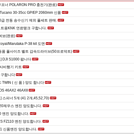
우프너 POLARON PRO 충전기(완료)
 Tucano 30-35cc GP/EP 2060mm 신품
0급 전동 송수신기 제외 풀세트 판매.
트용KNK 연료탱크 구합니다.
등 써보(완료)
Royal/Marutaka P-38 kit 도면
동품 풀사이즈 벨트 감속드라이브(50프로덕트)
 DJI S1000 팝니다
발사비행기 키트
 구합니다
c TWIN ( 신 품 ) 양도 합니다
S 46AX2 46AXII
 스피너 5개 (41 2개,45,52,70)
20제우스 엔진 양도합니다.
10 엔진 양도합니다.
YS FZ110 엔진 양도합니다.
X-1 신품엔진 양도합니다.