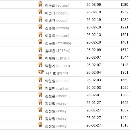
26-03-09
2214
1180
이동희
(edison)
26-02-19
236
1952
이병규
(lpggpl)
26-02-19
0
1939
이병규
(lpggpl)
26-02-19
0
1221
김준형
(tomiya)
26-02-13
1493
1391
이동희
(edison)
26-02-10
87
1481
김문환
(mhkim6)
26-02-09
258
1572
김대윤
(1973kd)
26-02-07
16230
1544
이세형
(Lsh307)
26-02-07
1727
2112
박철기
(aeroba)
26-02-04
0
1351
지기호
(jigiho)
26-02-03
1566
1669
박찬일
(beaton)
26-02-03
11144
1525
김철민
(psnhan)
26-02-01
801
1388
김선홍
(shane_)
26-01-27
2973
1695
김성일
(ksihiy)
26-01-27
1521
1667
김성일
(ksihiy)
26-01-27
1345
1424
김성일
(ksihiy)
26-01-27
1470
1518
김성일
(ksihiy)