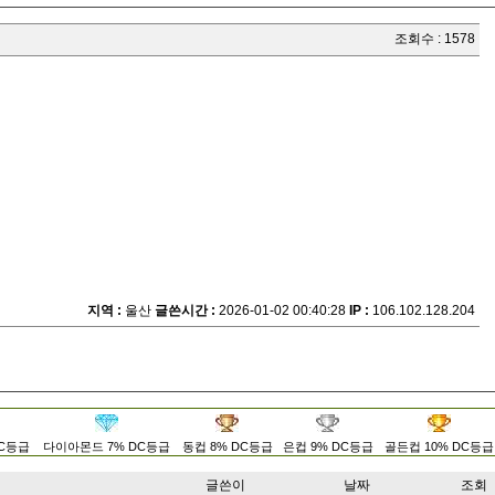
조회수 : 1578
지역 :
울산
글쓴시간 :
2026-01-02 00:40:28
IP :
106.102.128.204
DC등급
다이아몬드 7% DC등급
동컵 8% DC등급
은컵 9% DC등급
골든컵 10% DC등급
글쓴이
날짜
조회