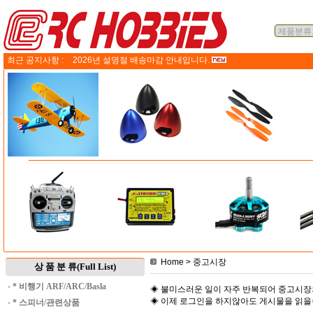
최근 공지사항 :
2026년 설명절 배송마감 안내입니다.
Home
> 중고시장
상 품 분 류(Full List)
·
* 비행기 ARF/ARC/Basla
◈ 불미스러운 일이 자주 반복되어 중고시장
◈ 이제 로그인을 하지않아도 게시물을 읽
·
* 스피너/관련상품