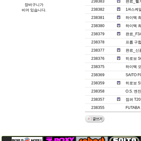
238383
완료_헬기
장바구니가
238382
1/4스케
비어 있습니다.
238381
하이텍 최
238380
하이텍 최
238379
완료_F3
238378
프롭 구
238377
완료_신
238376
히로보 S
238375
하이텍 오
238369
SAITO 
238359
히로보 SST
238358
O.S. 엔
238357
점퍼 T2
238355
FUTABA