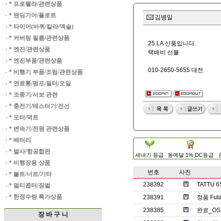
·
* 프로펠라/관련상품
·
* 랜딩기어/플로트
김병일
·
* 타이어(바퀴/칼라/엑슬)
·
* 커버링 필름/관련상품
25 LA 신품입니다.
·
* 엔진/관련상품
택배비 선불
·
* 엔진부품/관련상품
010-2650-5655 대전
·
* 비행기 부품/조립/관련상품
·
* 연료통/펌프/필터/오일
·
* 조종기/서보 관련
·
* 충전기/테스터기/전선
·
* 모터/덕트
·
* 변속기/전원 관련상품
·
* 배터리
·
* 발사/항공합판
새내기 등급
동메달 1% DC등급
·
* 비행장용 상품
번호
사진
·
* 볼트/너트/기타
238392
TATTU
·
* 멀티콥터/짐벌
·
* 한정수량 특가상품
238391
정품 Fut
238385
완료_OS
장 바 구 니