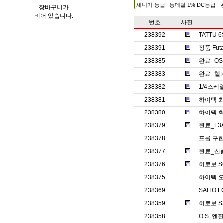
새내기 등급
동메달 1% DC등급
장바구니가
비어 있습니다.
번호
사진
238392
TATTU
238391
정품 Fut
238385
완료_OS
238383
완료_헬기
238382
1/4스케
238381
하이텍 최
238380
하이텍 최
238379
완료_F3
238378
프롭 구
238377
완료_신
238376
히로보 S
238375
하이텍 오
238369
SAITO 
238359
히로보 SST
238358
O.S. 엔