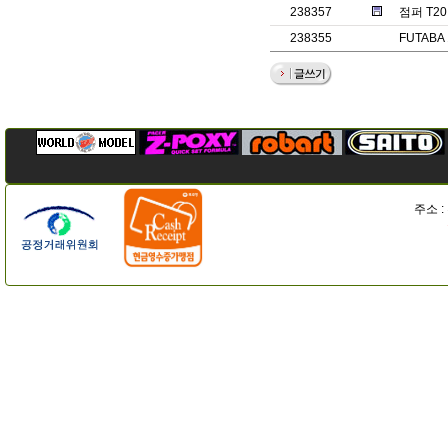
238357
점퍼 T2
238355
FUTABA
주소 :