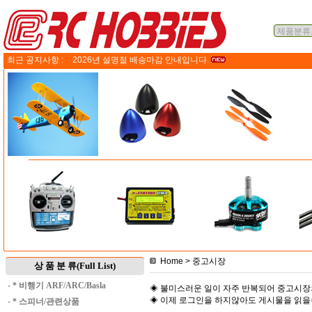
최근 공지사항 :
2026년 설명절 배송마감 안내입니다.
Home
> 중고시장
상 품 분 류(Full List)
·
* 비행기 ARF/ARC/Basla
◈ 불미스러운 일이 자주 반복되어 중고시장
◈ 이제 로그인을 하지않아도 게시물을 읽
·
* 스피너/관련상품