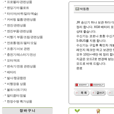
·
* 프로펠라/관련상품
·
* 랜딩기어/플로트
박동환
·
* 타이어(바퀴/칼라/엑슬)
·
* 커버링 필름/관련상품
JR 송신기 하나 보관 하다 
·
* 엔진/관련상품
정리 합니다. XG8 배터리 
·
* 엔진부품/관련상품
상태 좋습니다.
수신기는 코로나 호환 수신
·
* 비행기 부품/조립/관련상품
S-BUS를 지원 합니다.
·
* 연료통/펌프/필터/오일
수신기는 구입후 확인차 개
·
* 조종기/서보 관련
레인지 체크만 하고 보관만 
모두 10만=>8만 에 정리 합
·
* 충전기/테스터기/전선
지금은 모드2로 변경해 놨
·
* 모터/덕트
모드로 바꿔 드립니다.
·
* 변속기/전원 관련상품
완료
·
* 배터리
·
* 발사/항공합판
·
* 비행장용 상품
·
* 볼트/너트/기타
·
* 멀티콥터/짐벌
·
* 한정수량 특가상품
장 바 구 니