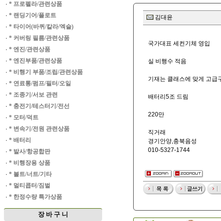
·
* 프로펠라/관련상품
·
* 랜딩기어/플로트
김대윤
·
* 타이어(바퀴/칼라/엑슬)
·
* 커버링 필름/관련상품
국가대표 세컨기체 영입
·
* 엔진/관련상품
·
* 엔진부품/관련상품
실 비행수 적음
·
* 비행기 부품/조립/관련상품
기재는 클래스에 맞게 고급
·
* 연료통/펌프/필터/오일
·
* 조종기/서보 관련
배터리5조 드림
·
* 충전기/테스터기/전선
220만
·
* 모터/덕트
·
* 변속기/전원 관련상품
직거래
·
* 배터리
경기안양,충북음성
010-5327-1744
·
* 발사/항공합판
·
* 비행장용 상품
·
* 볼트/너트/기타
·
* 멀티콥터/짐벌
·
* 한정수량 특가상품
장 바 구 니