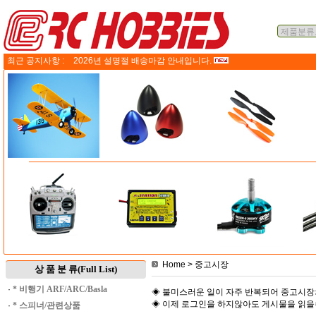
최근 공지사항 :
2026년 설명절 배송마감 안내입니다.
Home
> 중고시장
상 품 분 류(Full List)
·
* 비행기 ARF/ARC/Basla
◈ 불미스러운 일이 자주 반복되어 중고시장
◈ 이제 로그인을 하지않아도 게시물을 읽
·
* 스피너/관련상품