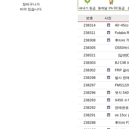
장바구니가
새내기 등급
동메달 1% DC등급
비어 있습니다.
번호
사진
238314
40~45
238311
Futaba
238308
후타바 7
238305
OS50
238321
[답변]
238303
BJ Clif
238302
FRP 글
238298
발사 판매
238297
FMS12
238296
엣지 540
238293
X450 
238292
판매완료ㅡ
238291
os 15
238288
후타바 F