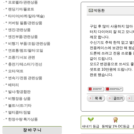
·
* 프로펠라/관련상품
·
* 랜딩기어/플로트
박동환
·
* 타이어(바퀴/칼라/엑슬)
·
* 커버링 필름/관련상품
구입 후 많이 사용하지 않아 
·
* 엔진/관련상품
터치 다이어리 잘 되고 모니
·
* 엔진부품/관련상품
깨끗 합니다.
수신기도 추락 한적 없고 별
·
* 비행기 부품/조립/관련상품
전용케이스에 보관만 해 뒀
·
* 연료통/펌프/필터/오일
드론에 쓰려고 전용 쓰로틀
·
* 조종기/서보 관련
같이 드립니다.
모드2 변경용으로 쓰셔도 좋
·
* 충전기/테스터기/전선
셋트로 10만원에 드립니다.
·
* 모터/덕트
완료 됐습니다.
·
* 변속기/전원 관련상품
·
* 배터리
·
* 발사/항공합판
·
* 비행장용 상품
·
* 볼트/너트/기타
·
* 멀티콥터/짐벌
·
* 한정수량 특가상품
새내기 등급
동메달 1% DC등급
장 바 구 니