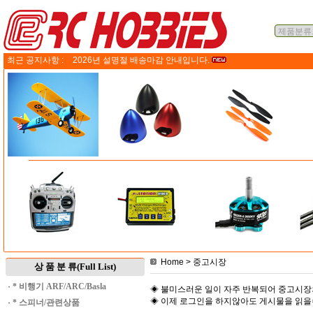
최근 공지사항 :
2026년 설명절 배송마감 안내입니다.
Home
> 중고시장
상 품 분 류(Full List)
·
* 비행기 ARF/ARC/Basla
◈ 불미스러운 일이 자주 반복되어 중고시장
◈ 이제 로그인을 하지않아도 게시물을 읽
·
* 스피너/관련상품