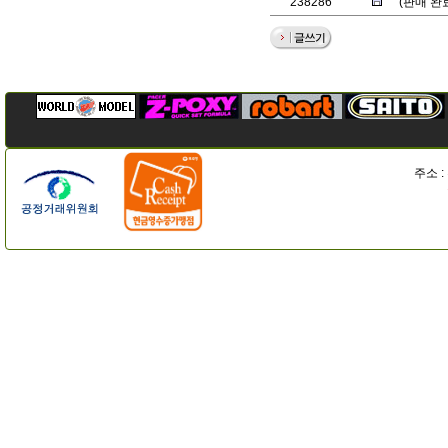
238286
(판매 완
주소 :