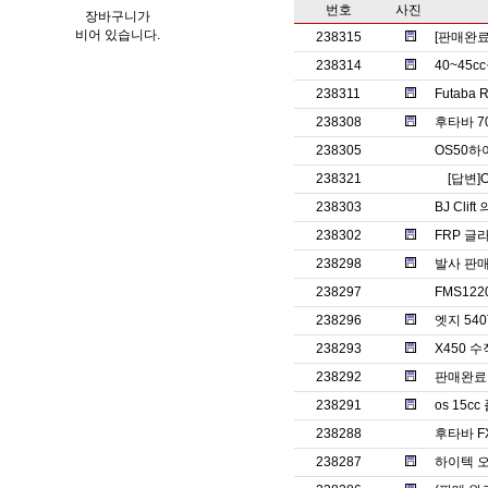
번호
사진
장바구니가
비어 있습니다.
238315
[판매완
238314
40~45
238311
Futaba
238308
후타바 7
238305
OS50
238321
[답변]
238303
BJ Clif
238302
FRP 글
238298
발사 판매
238297
FMS12
238296
엣지 540
238293
X450 
238292
판매완료ㅡ
238291
os 15
238288
후타바 F
238287
하이텍 오