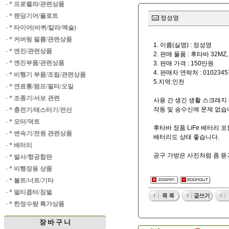
·
* 프로펠라/관련상품
·
* 랜딩기어/플로트
정성영
·
* 타이어(바퀴/칼라/엑슬)
·
* 커버링 필름/관련상품
1. 이름(실명) : 정성영
·
* 엔진/관련상품
2. 판매 물품 : 후타바 32MZ
·
* 엔진부품/관련상품
3. 판매 가격 : 150만원
4. 판매자 연락처 : 0102345
·
* 비행기 부품/조립/관련상품
5.지역:인천
·
* 연료통/펌프/필터/오일
·
* 조종기/서보 관련
사용 간 생긴 생활 스크래지
작동 및 송수신에 문제 없습
·
* 충전기/테스터기/전선
·
* 모터/덕트
후타바 정품 LiFe 배터리 
·
* 변속기/전원 관련상품
배터리도 상태 좋습니다.
·
* 배터리
공구 가방은 사진처럼 좀 뜯
·
* 발사/항공합판
·
* 비행장용 상품
·
* 볼트/너트/기타
·
* 멀티콥터/짐벌
·
* 한정수량 특가상품
장 바 구 니