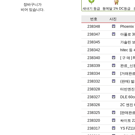
장바구니가
새내기 등급
동메달 1% DC등급
비어 있습니다.
번호
사진
238348
Phoenix
238347
아폴로 3
238345
가솔린 보
238342
hitec 
238340
[ 구 매 ] 
238339
완료_신
238334
[거래완료]
238332
(판매) 
238328
터빈엔진
238327
DLE 60c
238326
2C 엔진 O
238325
[판매완료]
238320
싸이토 2
238317
YS FZ1