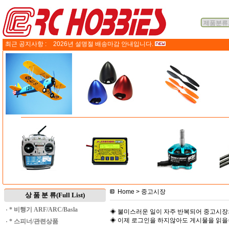
최근 공지사항 :
2026년 설명절 배송마감 안내입니다.
Home
> 중고시장
상 품 분 류(Full List)
·
* 비행기 ARF/ARC/Basla
◈ 불미스러운 일이 자주 반복되어 중고시장
◈ 이제 로그인을 하지않아도 게시물을 읽
·
* 스피너/관련상품